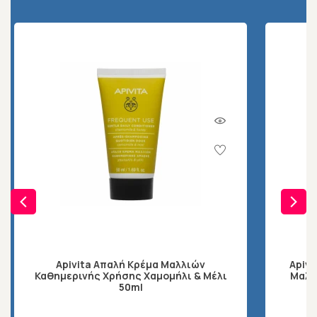
Apivita Απαλή Κρέμα Μαλλιών
Apivi
Καθημερινής Χρήσης Χαμομήλι & Μέλι
Μαλλ
50ml