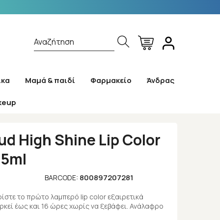
Αναζήτηση
ίκα
Μαμά & παιδί
Φαρμακείο
Άνδρας
keup
rophy Life 6,5ml
d High Shine Lip Color
,5ml
800897207281
BARCODE:
ρίστε το πρώτο λαμπερό lip color εξαιρετικά
ρκεί έως και 16 ώρες χωρίς να ξεβάφει. Ανάλαφρο