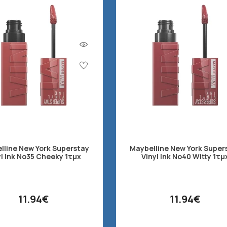
lline New York Superstay
Maybelline New York Super
yl Ink No35 Cheeky 1τμχ
Vinyl Ink No40 Witty 1τμ
11.94€
11.94€