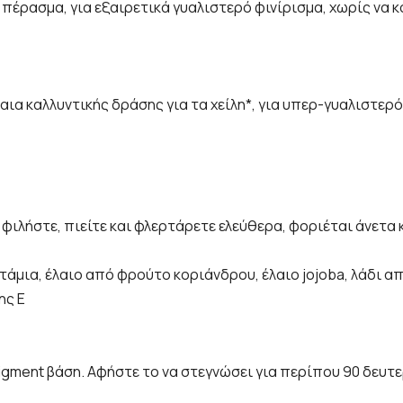
 πέρασμα, για εξαιρετικά γυαλιστερό φινίρισμα, χωρίς να κ
ια καλλυντικής δράσης για τα χείλη*, για υπερ-γυαλιστερό 
: φιλήστε, πιείτε και φλερτάρετε ελεύθερα, φοριέται άνετα
τάμια, έλαιο από φρούτο κοριάνδρου, έλαιο jojoba, λάδι 
ης Ε
igment βάση. Αφήστε το να στεγνώσει για περίπου 90 δευτε