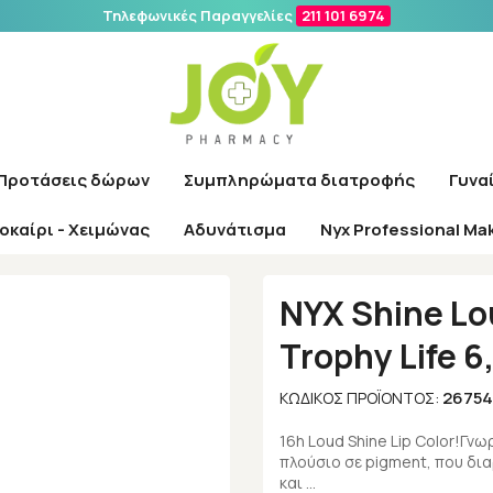
Τηλεφωνικές Παραγγελίες
211 101 6974
Αναζήτηση
Προτάσεις δώρων
Συμπληρώματα διατροφής
Γυνα
οκαίρι - Χειμώνας
Αδυνάτισμα
Nyx Professional Ma
ίες
/
NYX Professional Makeup
/
NYX Shine Loud High Shine Lip Color T
NYX Shine Lou
Trophy Life 6
26754
ΚΩΔΙΚΌΣ ΠΡΟΪΌΝΤΟΣ:
16h Loud Shine Lip Color!Γνω
πλούσιο σε pigment, που δια
και …