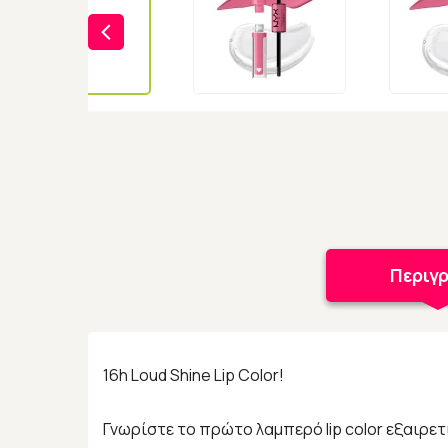
Περιγ
16h Loud Shine Lip Color!
Γνωρίστε το πρώτο λαμπερό lip color εξαιρετι