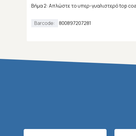
Βήμα 2: Απλώστε το υπερ-γυαλιστερό top coat
Barcode:
800897207281