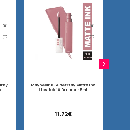
Mayb
stay
Maybelline Superstay Matte Ink
INK™ Κ
χ
Lipstick 10 Dreamer 5ml
11.72€