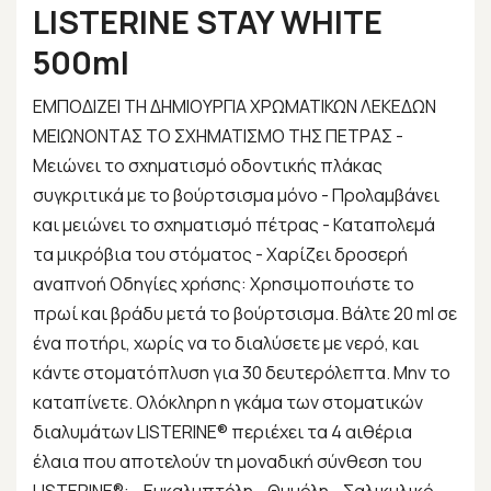
LISTERINE STAY WHITE
500ml
ΕΜΠΟΔΙΖΕΙ ΤΗ ΔΗΜΙΟΥΡΓΙΑ ΧΡΩΜΑΤΙΚΩΝ ΛΕΚΕΔΩΝ
ΜΕΙΩΝΟΝΤΑΣ ΤΟ ΣΧΗΜΑΤΙΣΜΟ ΤΗΣ ΠΕΤΡΑΣ -
Μειώνει το σχηματισμό οδοντικής πλάκας
συγκριτικά με το βούρτσισμα μόνο - Προλαμβάνει
και μειώνει το σχηματισμό πέτρας - Καταπολεμά
τα μικρόβια του στόματος - Χαρίζει δροσερή
αναπνοή Οδηγίες χρήσης: Χρησιμοποιήστε το
πρωί και βράδυ μετά το βούρτσισμα. Βάλτε 20 ml σε
ένα ποτήρι, χωρίς να το διαλύσετε με νερό, και
κάντε στοματόπλυση για 30 δευτερόλεπτα. Μην το
καταπίνετε. Ολόκληρη η γκάμα των στοματικών
διαλυμάτων LISTERINE® περιέχει τα 4 αιθέρια
έλαια που αποτελούν τη μοναδική σύνθεση του