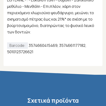
LISTERINE®: - Ευκαλυπτόλη - Θυμόλη - Σαλικυλικό
μεθύλιο - Μενθόλη - Επιπλέον, χάρη στον
περιεχόμενο χλωριούχο ψευδάργυρο, μειώνει το
σχηματισμό πέτρας έως και 21%* σε σχέση με το
βούρτσισμα μόνο, διατηρώντας το φυσικό λευκό
των δοντιών.
Barcode:
3574660415469, 3574661177182,
5010123726621
Σχετικά προϊόντα