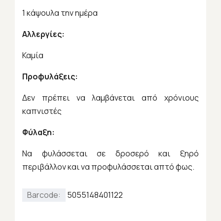
1 κάψουλα την ημέρα
Αλλεργίες:
Καμία
Προφυλάξεις:
Δεν πρέπει να λαμβάνεται από χρόνιους
καπνιστές
Φύλαξη:
Να φυλάσσεται σε δροσερό και ξηρό
περιβάλλον και να προφυλάσσεται απτό φως.
Barcode:
5055148401122