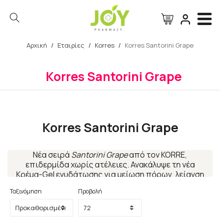
Αρχική
/
Εταιρίες
/
Korres
/
Korres Santorini Grape
Αναζήτηση
Korres Santorini Grape
Korres Santorini Grape
Νέα σειρά
Santorini Grape
από τον KORRE,
επιδερμίδα χωρίς ατέλειες. Ανακάλυψε τη νέα
Κρέμα-Gel ενυδάτωσης για μείωση πόρων, λείανση
& ματ αποτέλεσμα.
Ταξινόμηση
Προβολή