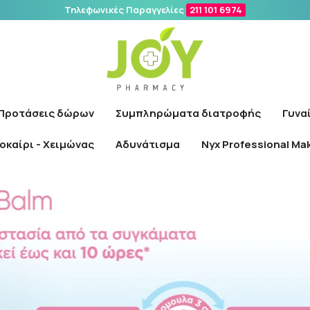
Τηλεφωνικές Παραγγελίες
211 101 6974
Αναζήτηση
Προτάσεις δώρων
Συμπληρώματα διατροφής
Γυνα
οκαίρι - Χειμώνας
Αδυνάτισμα
Nyx Professional Ma
Αρχική
/
Εταιρίες
/
Bepanthol