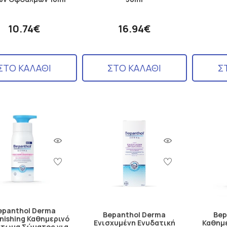
10.74€
16.94€
ΣΤΟ ΚΑΛΑΘΙ
ΣΤΟ ΚΑΛΑΘΙ
Σ
epanthol Derma
Bepanthol Derma
Bep
nishing Καθημερινό
Ενισχυμένη Ενυδατική
Καθημ
κτωμα Σώματος για