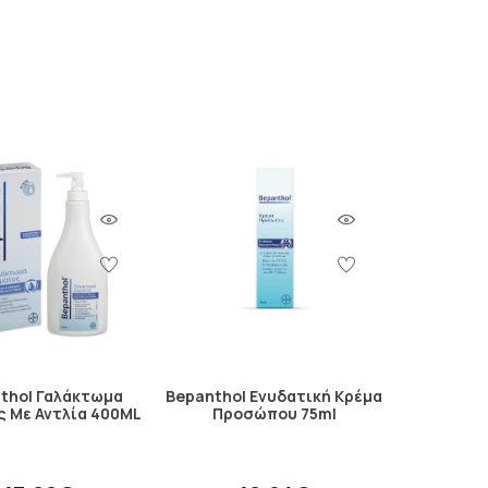
να περιποιούνται το δέρμα σας. Κατανοούν τη
έ να εργάζονται για την παροχή προϊόντων που να
νική προσέγγιση.
Χρησιμοποιούν τα πιο σύγχρονα επιστημονικά
ρέφουν και να αναζωογονούν το δέρμα σας.
τίδα του δέρματος. Η εξέλιξη και η καινοτομία
ημονικούς φορείς, διασφαλίζουν ότι τα προϊόντα
ο δέρμα.
α προϊόντα για την επιδερμίδα σας.
ϊόντων και την αφοσίωσή τους στην καλύτερη
ωριστεί και συνιστάται από επαγγελματίες και
thol Γαλάκτωμα
Bepanthol Ενυδατική Κρέμα
 Με Αντλία 400ML
Προσώπου 75ml
αλλυντικών και φαρμακευτικών προϊόντων για