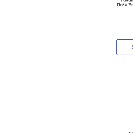
Πολύ Ξ