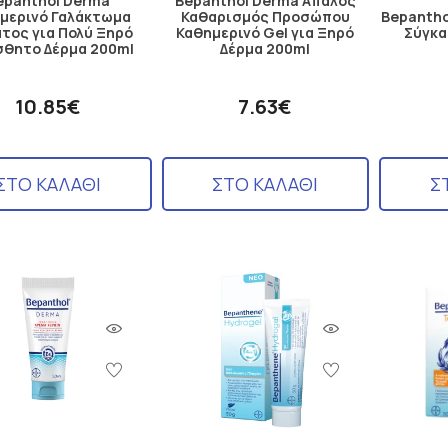
epanthol Derma
Bepanthol Derma Απαλός
μερινό Γαλάκτωμα
Καθαρισμός Προσώπου
Bepantho
τος για Πολύ Ξηρό
Καθημερινό Gel για Ξηρό
Σύγκα
σθητο Δέρμα 200ml
Δέρμα 200ml
10.85€
7.63€
ΣΤΟ ΚΑΛΑΘΙ
ΣΤΟ ΚΑΛΑΘΙ
Σ