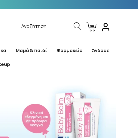
Αναζήτηση
ίκα
Μαμά & παιδί
Φαρμακείο
Άνδρας
keup