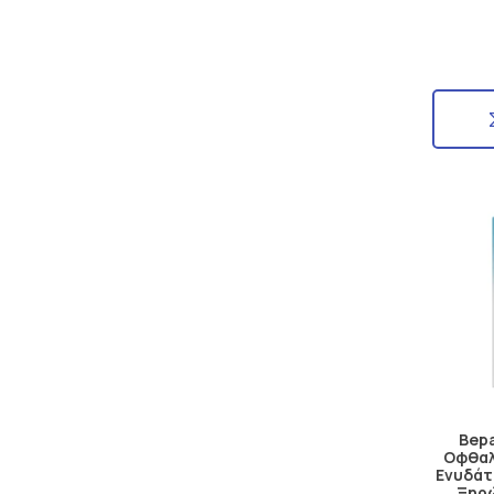
Bepa
Οφθαλ
Ενυδάτ
Ξηρ