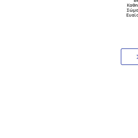
B
Καθη
Σώμα
Ευαί