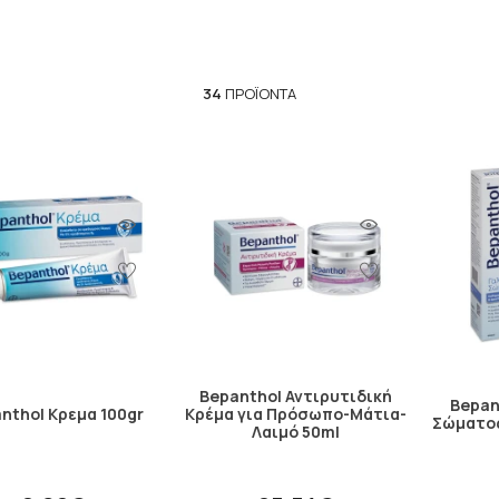
οσφέρουν αποτελεσματικά προϊόντα που να προστατεύουν και 
α και την αυτοπεποίθησή σας, και για αυτό δεν σταματούν ποτ
ανταποκρίνονται στις ανάγκες σας.
δέρματος είναι ένα θέμα που απαιτεί εξειδίκευση και επιστημο
34
ΠΡΟΪΌΝΤΑ
Η Ποιότητα των Προϊόντων τους:
α υψηλής ποιότητας που να προσφέρουν απτά αποτελέσματα. 
η για να δημιουργήσουν προϊόντα που να προστατεύουν, να θ
Η Συνεχής Καινοτομία:
ση νέων τεχνολογιών και συστατικών που να βελτιώνουν τη φρον
ουργία τους. Μέσα από την έρευνα και τη συνεργασία με επιστ
οσφέρουν τις πιο αποτελεσματικές και καινοτόμες λύσεις για τ
μέα της φροντίδας του δέρματος για να προσφέρουν τα καλύτερ
Εμπιστοσύνη και Αξιοπιστία:
α δύναμη της
Bepanthol
. Με την παροχή υψηλής ποιότητας προ
 εμπιστοσύνη των πελατών τους. Η αξιοπιστία τους έχει αναγν
Bepanthol Αντιρυτιδική
Bepan
ειδικούς στον τομέα της δερματολογίας.
nthol Κρεμα 100gr
Κρέμα για Πρόσωπο-Μάτια-
Σώματος
Λαιμό 50ml
ayer
και δραστηριοποιείται στην κατασκευή και διάθεση κ
την περιποίηση της επιδερμίδας.