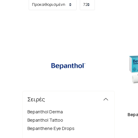
Στη Bepanthol, η αφοσίωσή τους είναι να πρ
σημασία της υγιεινής επιδερμίδας για την ευεξί
Η φροντίδα του 
Η Bepanthol δεσμεύεται να παράγει προϊόντ
ευρήματα και την καλύτερη δυνατή σύνθεσ
Στην Bepanthol, παραμένουν σε συνεχή αναζήτη
είναι οι κινητήριες δυνάμεις πίσω από τη δημι
τους πρ
Συνεχίζουν να πρωτοπορούν στον το
Σειρές
Η εμπιστοσύνη των πελατών είναι η κινητήρι
φροντίδα του δέρματος, έχουν κατακτήσει την
Bepanthol Derma
Bepa
Bepanthol Tattoo
Η εταιρία
Bepanthol
ανήκει στον όμιλο της
B
Bepanthene Eye Drops