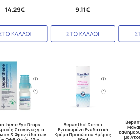
14.29€
9.11€
ΣΤΟ ΚΑΛΑΘΙ
ΣΤΟ ΚΑΛΑΘΙ
Σ
Bepant
nthene Eye Drops
Bepanthol Derma
Μαλακ
μικές Σταγόνες για
Ενισχυμένη Ενυδατική
καθημερι
ωση & Φροντίδα των
Κρέμα Προσώπου Ημέρας
με Ατο
ών Οφθαλμών 10ml
50ml