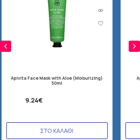
Apivita Face Mask with Aloe (Moisurizing)
A
50ml
9.24€
ΣΤΟ ΚΑΛΑΘΙ