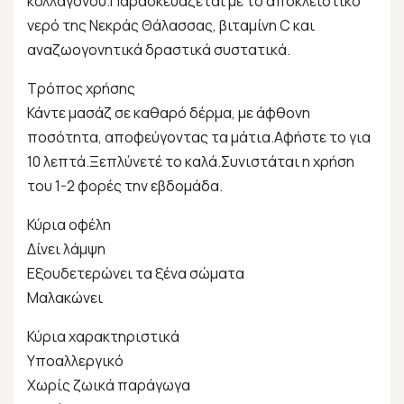
κολλαγόνου.Παρασκευάζεται με το αποκλειστικό
νερό της Νεκράς Θάλασσας, βιταμίνη C και
αναζωογονητικά δραστικά συστατικά.
Τρόπος χρήσης
Κάντε μασάζ σε καθαρό δέρμα, με άφθονη
ποσότητα, αποφεύγοντας τα μάτια.Αφήστε το για
10 λεπτά.Ξεπλύνετέ το καλά.Συνιστάται η χρήση
του 1-2 φορές την εβδομάδα.
Κύρια οφέλη
Δίνει λάμψη
Εξουδετερώνει τα ξένα σώματα
Μαλακώνει
Κύρια χαρακτηριστικά
Υποαλλεργικό
Χωρίς ζωικά παράγωγα