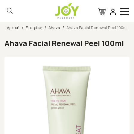
Αρχική
/
Εταιρίες
/
Ahava
/
Ahava Facial Renewal Peel 100ml
Αναζήτηση
Ahava Facial Renewal Peel 100ml