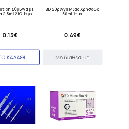
lution Σύριγγα με
BD Σύριγγα Μιας Χρήσεως
α 2,5ml 21G 1τμχ
50ml 1τμχ
0.15€
0.49€
ΤΟ ΚΑΛΑΘΙ
Μη διαθέσιμο