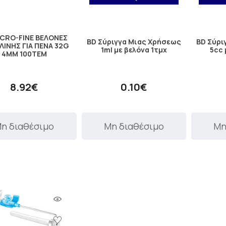
ICRO-FINE ΒΕΛΟΝΕΣ
BD Σύριγγα Μιας Χρήσεως
BD Σύρι
ΛΙΝΗΣ ΓΙΑ ΠΕΝΑ 32G
1ml με βελόνα 1τμχ
5cc 
4MM 100ΤΕΜ
8.92€
0.10€
η διαθέσιμο
Μη διαθέσιμο
Μη