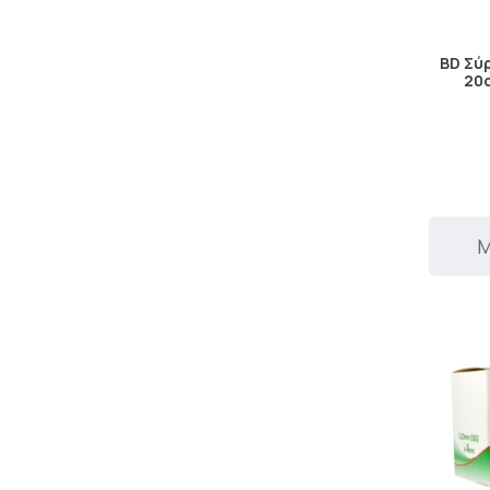
BD Σύ
20c
Μ