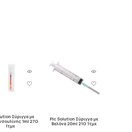
lution Σύριγγα με
Pic Solution Σύριγγα με
Ινσουλίνης 1ml 27G
Βελόνα 20ml 21G 1τμχ
1τμχ