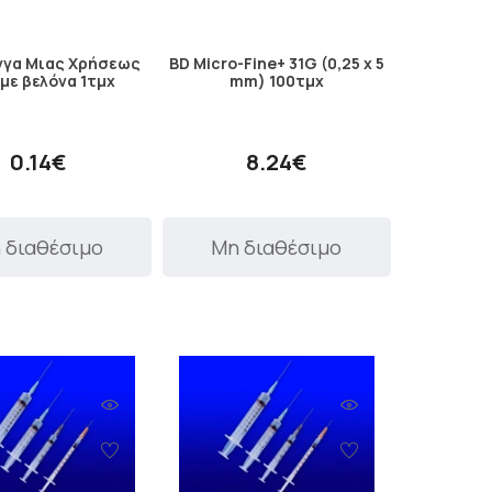
γγα Μιας Χρήσεως
BD Micro-Fine+ 31G (0,25 x 5
 με βελόνα 1τμχ
mm) 100τμχ
0.14€
8.24€
 διαθέσιμο
Μη διαθέσιμο