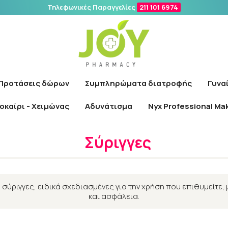
Τηλεφωνικές Παραγγελίες
211 101 6974
Αναζήτηση
Προτάσεις δώρων
Συμπληρώματα διατροφής
Γυνα
οκαίρι - Χειμώνας
Αδυνάτισμα
Nyx Professional Ma
Αρχική
/
Φαρμακείο
/
Πρώτες Βοήθειες
/
Σύριγγες
Σύριγγες
 σύριγγες, ειδικά σχεδιασμένες για την χρήση που επιθυμείτε, 
και ασφάλεια.