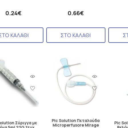
0.24€
0.66€
ΣΤΟ ΚΑΛΑΘΙ
ΣΤΟ ΚΑΛΑΘΙ
Σ
Pic Solution Πεταλούδα
Solution Σύριγγα με
Pic So
Microperfusore Mirage
όνα 5ml 22G 1τμχ
Βελό