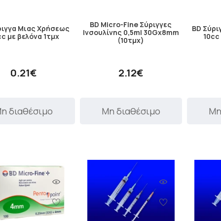
BD Micro-Fine Σύριγγες
ριγγα Μιας Χρήσεως
BD Σύρι
Ινσουλίνης 0,5ml 30Gx8mm
c με βελόνα 1τμχ
10cc
(10τμχ)
0.21€
2.12€
η διαθέσιμο
Μη διαθέσιμο
Μη