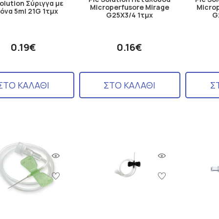
Solution Σύριγγα με
Microperfusore Mirage
Microp
όνα 5ml 21G 1τμχ
G25X3/4 1τμχ
G
0.19€
0.16€
ΣΤΟ ΚΑΛΑΘΙ
ΣΤΟ ΚΑΛΑΘΙ
Σ