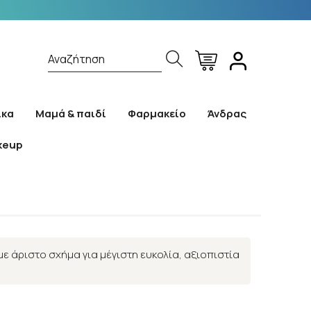
Αναζήτηση
ίκα
Μαμά & παιδί
Φαρμακείο
Άνδρας
keup
με άριστο σχήμα για μέγιστη ευκολία, αξιοπιστία