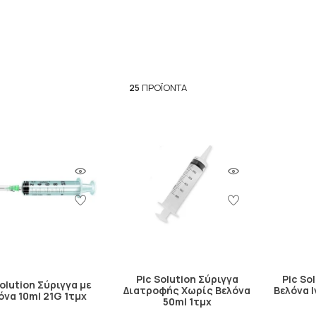
25
ΠΡΟΪΌΝΤΑ
Pic Solution Σύριγγα
Pic So
Solution Σύριγγα με
Διατροφής Χωρίς Βελόνα
Βελόνα 
όνα 10ml 21G 1τμχ
50ml 1τμχ