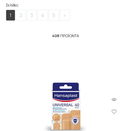
Σελίδες:
1
2
3
4
5
»
408
ΠΡΟΪΌΝΤΑ