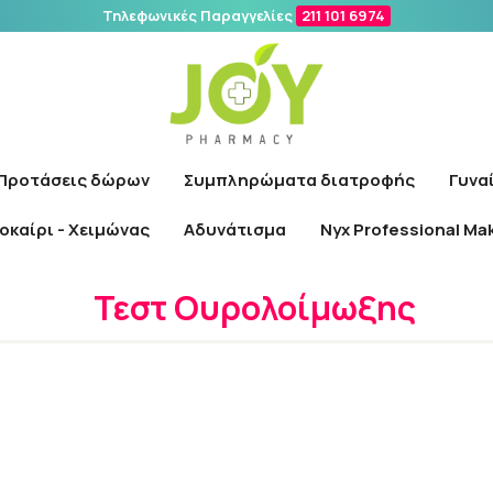
Τηλεφωνικές Παραγγελίες
211 101 6974
Αναζήτηση
Προτάσεις δώρων
Συμπληρώματα διατροφής
Γυνα
οκαίρι - Χειμώνας
Αδυνάτισμα
Nyx Professional Ma
Αρχική
/
Φαρμακείο
/
Διαγνωστικές Συσκευές
/
Τεστ Ουρολοίμωξη
Τεστ Ουρολοίμωξης