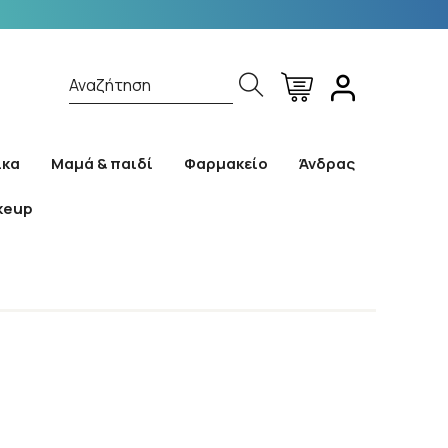
Αναζήτηση
ίκα
Μαμά & παιδί
Φαρμακείο
Άνδρας
keup
ς