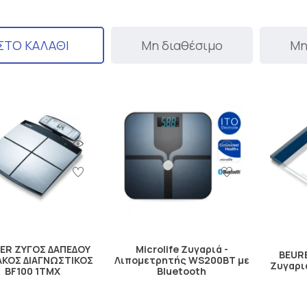
ΣΤΟ ΚΑΛΑΘΙ
Μη διαθέσιμο
Μη
ER ΖΥΓΟΣ ΔΑΠΕΔΟΥ
Microlife Ζυγαριά -
BEURE
ΑΚΟΣ ΔΙΑΓΝΩΣΤΙΚΟΣ
Λιπομετρητής WS200BT με
Ζυγαριά
BF100 1ΤΜΧ
Bluetooth