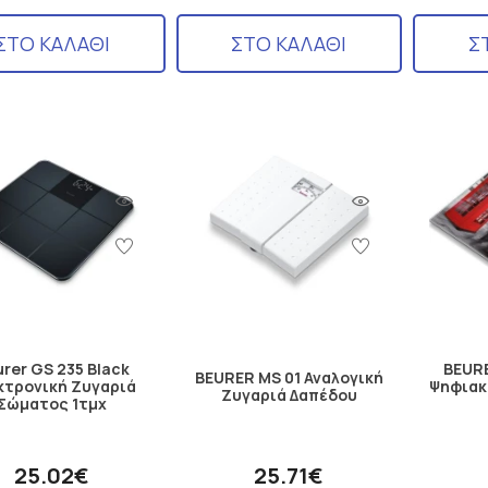
ΣΤΟ ΚΑΛΑΘΙ
ΣΤΟ ΚΑΛΑΘΙ
Σ
rer GS 235 Black
BEURE
BEURER MS 01 Αναλογική
κτρονική Ζυγαριά
Ψηφιακ
Ζυγαριά Δαπέδου
Σώματος 1τμχ
25.02€
25.71€