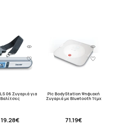
LS 06 Ζυγαριά για
Pic BodyStation Ψηφιακή
Βαλίτσες
Ζυγαριά με Bluetooth 1τμχ
19.28€
71.19€