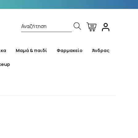
Αναζήτηση
ίκα
Μαμά & παιδί
Φαρμακείο
Άνδρας
keup