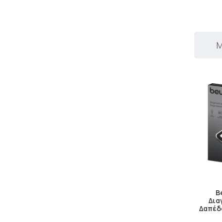
Μ
B
Δια
Δαπέδο