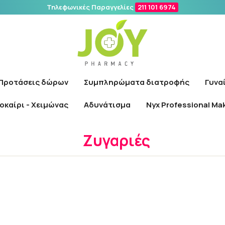
Τηλεφωνικές Παραγγελίες
211 101 6974
Αναζήτηση
Προτάσεις δώρων
Συμπληρώματα διατροφής
Γυνα
οκαίρι - Χειμώνας
Αδυνάτισμα
Nyx Professional Ma
Αρχική
/
Φαρμακείο
/
Διαγνωστικές Συσκευές
/
Ζυγαριές
Ζυγαριές