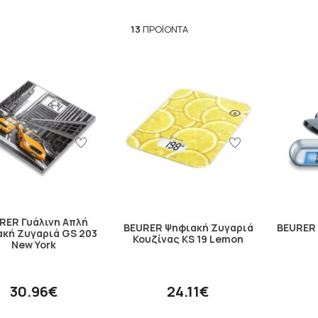
13
ΠΡΟΪΌΝΤΑ
RER Γυάλινη Απλή
BEURER Ψηφιακή Ζυγαριά
BEURER 
κή Ζυγαριά GS 203
Κουζίνας KS 19 Lemon
New York
30.96€
24.11€