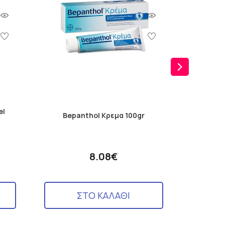
Sup
el
Bepanthol Κρεμα 100gr
Strawb
8.08€
ΣΤΟ ΚΑΛΑΘΙ