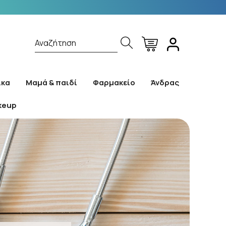
Αναζήτηση
ίκα
Μαμά & παιδί
Φαρμακείο
Άνδρας
keup