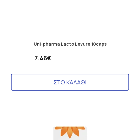
βελτίωση της ψυχολογίας, η βελτίωση της απορρόφησης των
βιταμινών και η διαχείρηση των συμπτωμάτων του ευερέθιστου
εντέρου. Μελέτες έχουν ακόμα δείξει τη συνεισφορά τους στη
στοματική υγεία, στον έλεγχο του βάρους, και στη μείωση των
εξανθημάτων.
Σε ποιες τροφές βρίσκονται;
Αναζητώντας αυτούς τους ενοχλητικούς μικροσκοπικούς
συμμάχους, μπορείτε να τους βρείτε σε τροφές όπως το
Uni-pharma Lacto Levure 10caps
γιαούρτι, το κεφίρ, το αριάνι, το ξινολάχανο, τις ελιές, τον
αρακά, και τις πίκλες.
7.46€
Πόσο και πότε να τα λαμβάνουμε;
Δεν υπάρχει συγκεκριμένη ημερήσια δόση για τα
προβιοτικά
και πρεβιοτικά
, αλλά σε ορισμένες περιπτώσεις, όπως
χρόνιες φλεγμονές του εντέρου, ή γαστρεντερικά νοσήματα, η
ΣΤΟ ΚΑΛΑΘΙ
λήψη τους μπορεί να είναι απαραίτητη. Συνήθως, συνιστάται
να λαμβάνονται νωρίς το πρωί ή πριν τη νυχτερινή κατάκλιση,
με άδειο στομάχι, μακριά από ζεστά ροφήματα. Αυτό βοηθά στη
διασφάλιση ότι τα προβιοτικά περνούν από το όξινο περιβάλλον
του στομάχου και φτάνουν γρηγορότερα στο έντερο.
Προβιοτικά για παιδιά
Για τα παιδιά, τα προβιοτικά μπορούν να είναι ιδιαίτερα
ωφέλιμα, ιδίως για την αντιμετώπιση των κολικών στα βρέφη.
Συνήθως διατίθενται σε ευχάριστες μορφές όπως ζελεδάκια,
σταγόνες, ή φακελάκια για να καταστήσουν τη λήψη τους πιο