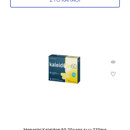
Menarini Kaleidon 60 20caps των 270mg