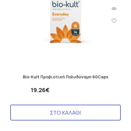
ευχάριστη για τα παιδιά.
Προβιοτικά: Προφυλάξεις και παρενέργειες
Λόγω της επίδρασής τους στο ανοσοποιητικό σύστημα, τα
προβιοτικά δεν συνιστώνται για άτομα με αυτοάνοσα νοσήματα
ή όσους υποβάλλονται σε ανοσοκατασταλτική θεραπεία. Σε
περίπτωση υπερδοσολογίας, ενδέχεται να προκαλέσουν
διάρροια, φούσκωμα, και μετεωρισμούς.
Για κάθε περίπτωση, συνιστάται η συμβουλή του γιατρού,
καθώς κάθε ανθρώπινο σώμα είναι μοναδικό και μπορεί να
χρειάζεται διαφορετική προσέγγιση. Συνεπώς, προτείνουμε να
ακολουθείτε πάντα τις οδηγίες της εκάστοτε εταιρίας που
παρέχει το συγκεκριμένο προϊόν.
Bio-Kult Προβιοτική Πολυδύναμη 60Caps
19.26€
ΣΤΟ ΚΑΛΑΘΙ