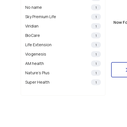
No name
1
Sky Premium Life
1
Now Fo
Viridian
1
BioCare
1
Life Extension
1
Viogenesis
1
AM health
1
Nature's Plus
1
Super Health
1