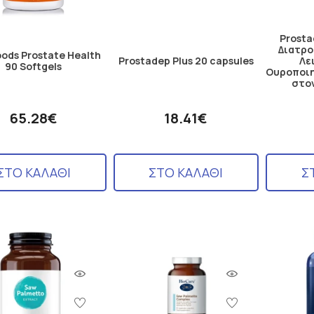
Prost
Διατρο
ods Prostate Health
Prostadep Plus 20 capsules
Λε
90 Softgels
Ουροποι
στον
65.28€
18.41€
ΣΤΟ ΚΑΛΑΘΙ
ΣΤΟ ΚΑΛΑΘΙ
Σ