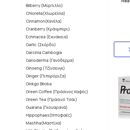
Heal
Bilberry (Μύρτιλλο)
Chlorella(Χλωρέλλα)
Cinnamon(Κανέλα)
Cranberry (Κράνμπερι)
Echinacea (Εχινάκεια)
Garlic (Σκόρδο)
Garcinia Cambogia
Ganoderma (Γανόδερμα)
Ginseng (Τζίνσενγκ)
Ginger (Πιπερόριζα)
Ginkgo Biloba
Green Coffee (Πράσινος Καφές)
Green Tea (Πράσινό Τσάι)
Guarana (Γκουαρανά)
Hippophaes(Ιπποφαές)
Mastiha(Μαστίχα)