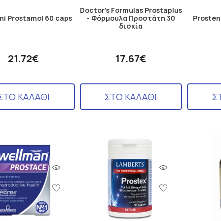
Doctor's Formulas Prostaplus
ni Prostamol 60 caps
- Φόρμουλα Προστάτη 30
Prosten
δισκία
21.72€
17.67€
ΣΤΟ ΚΑΛΑΘΙ
ΣΤΟ ΚΑΛΑΘΙ
Σ