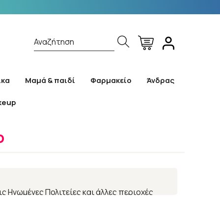
Αναζήτηση
ίκα
Μαμά & παιδί
Φαρμακείο
Άνδρας
keup
lmetto
o
ις Ηνωμένες Πολιτείες και άλλες περιοχές
αι του Σεπτεμβρίου.