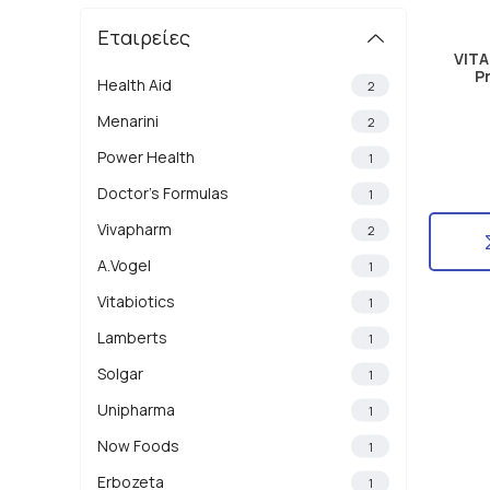
Εταιρείες
VIT
P
Health Aid
2
Menarini
2
Power Health
1
Doctor's Formulas
1
Vivapharm
2
A.Vogel
1
Vitabiotics
1
Lamberts
1
Solgar
1
Unipharma
1
Now Foods
1
Erbozeta
1