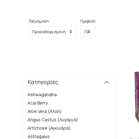
Μερικά από τα πιο γνωστά οφέλη του Saw P
Βελτίωση της υγείας του προστάτη: Η S
συντελεστές του Saw Palmetto μπορούν
Ταξινόμηση
Αντιφλεγμονώδης δράση: Ορισμένα από 
Προβολή
μείωση της φλεγμονής σε διάφορες πε
Υγιεινή του ουροποιητικού συστήματος.
Κατηγορίες
Ashwagandha
Acai Berry
Aloe Vera (Αλόη)
Angus Castus (Λυγαριά)
Artichoke (Αγκινάρα)
Astragalus