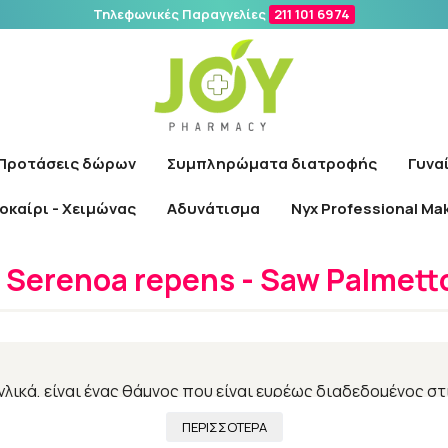
Τηλεφωνικές Παραγγελίες
211 101 6974
Αναζήτηση
Προτάσεις δώρων
Συμπληρώματα διατροφής
Γυνα
οκαίρι - Χειμώνας
Αδυνάτισμα
Nyx Professional Ma
ή
/
Συμπληρώματα διατροφής
/
Βότανα
/
Serenoa repens - Saw Pa
Serenoa repens - Saw Palmett
λικά, είναι ένας θάμνος που είναι ευρέως διαδεδομένος στ
τον σκουρόχρωμο καρπό κατά την περίοδο του Αυγούστου κ
ΠΕΡΙΣΣΟΤΕΡΑ