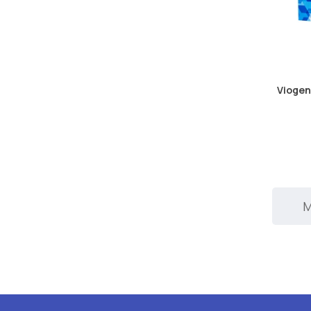
Viogen
Μ