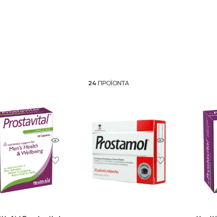
almetto είναι:
aw Palmetto χρησιμοποιείται συχνά για τη θεραπεία της υπερπ
 να βοηθήσουν στην ανακούφιση των συμπτωμάτων και στη βελ
τα συστατικά του Saw Palmetto έχουν αντιφλεγμονώδεις ιδιότ
ριοχές του σώματος.
24
ΠΡΟΪΌΝΤΑ