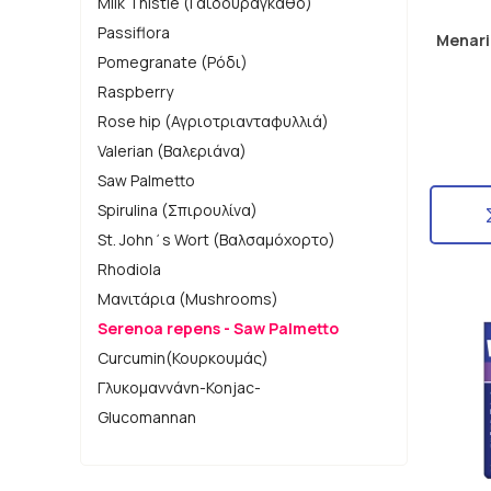
Milk Thistle (Γαϊδουράγκαθο)
Passiflora
Menari
Pomegranate (Ρόδι)
Raspberry
Rose hip (Αγριοτριανταφυλλιά)
Valerian (Βαλεριάνα)
Saw Palmetto
Spirulina (Σπιρουλίνα)
St. John΄s Wort (Βαλσαμόχορτο)
Rhodiola
Μανιτάρια (Mushrooms)
Serenoa repens - Saw Palmetto
Curcumin(Κουρκουμάς)
Γλυκομαννάνη-Konjac-
Glucomannan