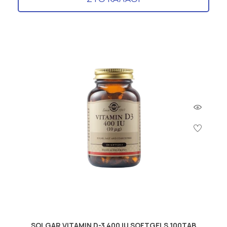
SOLGAR VITAMIN D-3 400 IU SOFTGELS 100TAB