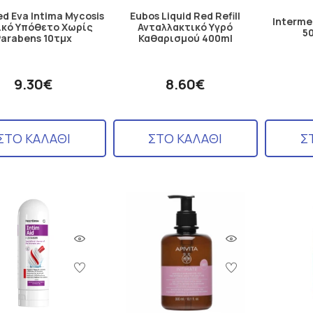
d Eva Intima Mycosis
Eubos Liquid Red Refill
Interme
ικό Υπόθετο Χωρίς
Ανταλλακτικό Υγρό
50
Parabens 10τμχ
Καθαρισμού 400ml
9.30€
8.60€
ΣΤΟ ΚΑΛΑΘΙ
ΣΤΟ ΚΑΛΑΘΙ
Σ