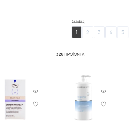
Σελίδες:
1
2
3
4
5
326
ΠΡΟΪΌΝΤΑ