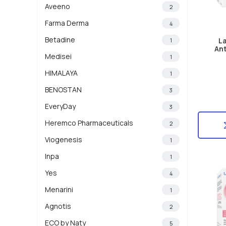
Aveeno
2
Farma Derma
4
Betadine
1
L
Ant
Medisei
1
HIMALAYA
1
BENOSTAN
3
EveryDay
3
Heremco Pharmaceuticals
2
Viogenesis
1
Inpa
1
Yes
4
Menarini
1
Agnotis
2
ECO by Naty
5