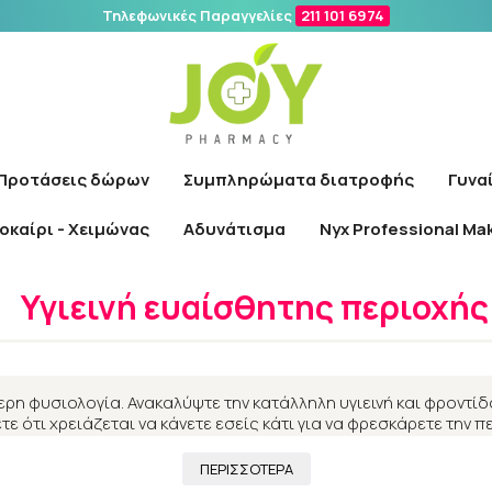
Τηλεφωνικές Παραγγελίες
211 101 6974
Αναζήτηση
Προτάσεις δώρων
Συμπληρώματα διατροφής
Γυνα
οκαίρι - Χειμώνας
Αδυνάτισμα
Nyx Professional Ma
Αρχική
/
Γυναίκα
/
Υγιεινή ευαίσθητης περιοχής
Υγιεινή ευαίσθητης περιοχής
αίτερη φυσιολογία. Ανακαλύψτε την κατάλληλη υγιεινή και φροντ
 ότι χρειάζεται να κάνετε εσείς κάτι για να φρεσκάρετε την π
θεση ώστε να μην διαταραχτεί η φυσιολογία της ευαίσθητης π
ΠΕΡΙΣΣΟΤΕΡΑ