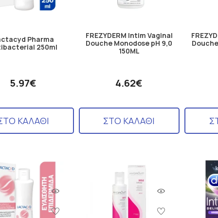
FREZYDERM Intim Vaginal
FREZYDE
actacyd Pharma
Douche Monodose pH 9,0
Douche
ibacterial 250ml
150ML
5.97€
4.62€
ΣΤΟ ΚΑΛΑΘΙ
ΣΤΟ ΚΑΛΑΘΙ
Σ