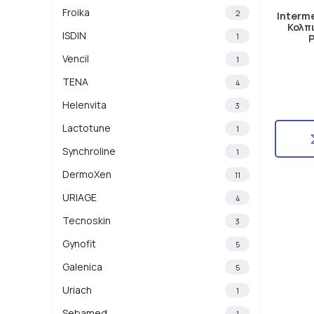
Froika
2
Interme
Κολπ
ISDIN
1
Vencil
1
TENA
4
Helenvita
3
Lactotune
1
Synchroline
1
DermoXen
11
URIAGE
4
Tecnoskin
3
Gynofit
5
Galenica
5
Uriach
1
Sebamed
1