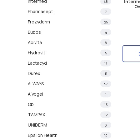
Intermed
Interm
48
Ov
Pharmasept
7
Frezyderm
25
Eubos
4
Apivita
8
Hydrovit
5
Lactacyd
17
Durex
11
ALWAYS
57
A.Vogel
1
Ob
15
TAMPAX
12
UNIDERM
3
Epsilon Health
10