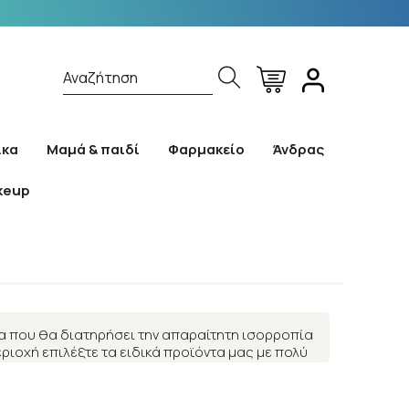
Αναζήτηση
ίκα
Μαμά & παιδί
Φαρμακείο
Άνδρας
keup
ίδα που θα διατηρήσει την απαραίτητη ισορροπία
εριοχή επιλέξτε τα ειδικά προϊόντα μας με πολύ
εριοχής σας.