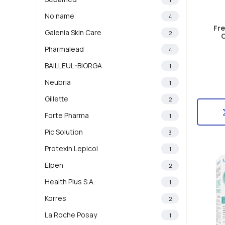
No name
4
Fre
Galenia Skin Care
2
Pharmalead
4
BAILLEUL-BIORGA
1
Neubria
1
Gillette
2
Forte Pharma
1
Pic Solution
3
Protexin Lepicol
1
Elpen
2
Health Plus S.A.
1
Korres
2
La Roche Posay
1