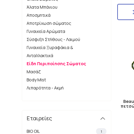
Άλατα Μπάνιου
Αποσμητικά
Αποτρίχωση σώματος
Γυναικεία Αρώματα
Σύσφιξη Στήθους - Λαιμού
Γυναικεία Ξυραφάκια &
Ανταλλακτικά
Είδη Περιποίησης Σώματος
Μασάζ
Body Mist
Λιπαρότητα - Ακμή
Beau
πετσώ
Εταιρείες
BIO OIL
1