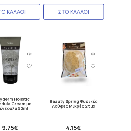
ΤΟ ΚΑΛΑΘΙ
ΣΤΟ ΚΑΛΑΘΙ
yderm Holistic
Beauty Spring Φυσικές
ndula Cream με
Λούφες Μικρές 2τμχ
έντουλα 50ml
9.75€
4.15€