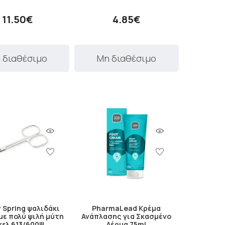
11.50€
4.85€
 διαθέσιμο
Μη διαθέσιμο
 Spring ψαλιδάκι
PharmaLead Κρέμα
με πολύ ψιλή μύτη
Ανάπλασης για Σκασμένο
κελ 613/600Ψ
Δέρμα 75ml