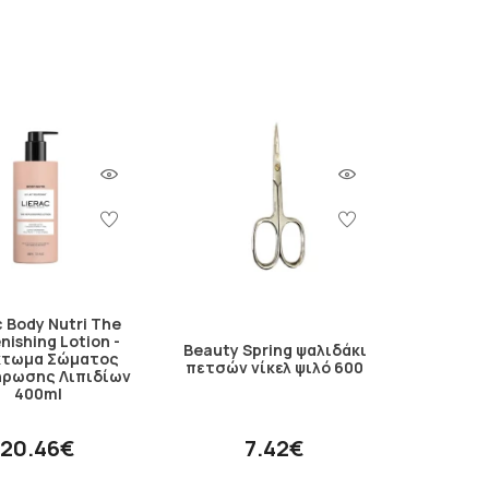
c Body Nutri The
nishing Lotion -
Beauty Spring ψαλιδάκι
κτωμα Σώματος
πετσών νίκελ ψιλό 600
ήρωσης Λιπιδίων
400ml
20.46€
7.42€