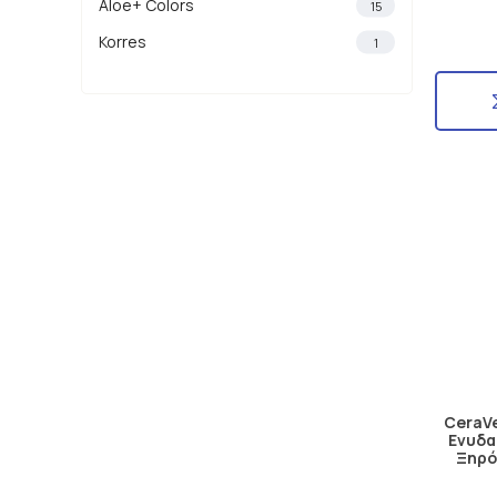
Aloe+ Colors
15
Korres
1
CeraVe
Ενυδα
Ξηρό