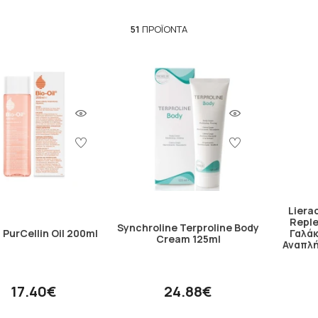
51
ΠΡΟΪΌΝΤΑ
Liera
Reple
Synchroline Terproline Body
l PurCellin Oil 200ml
Γαλά
Cream 125ml
Αναπλ
17.40€
24.88€