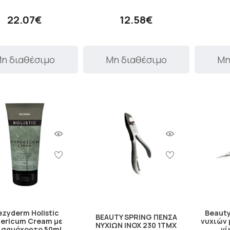
22.07€
12.58€
η διαθέσιμο
Μη διαθέσιμο
Μη
ezyderm Holistic
Beauty
BEAUTY SPRING ΠΕΝΣΑ
ericum Cream με
νυχιών 
ΝΥΧΙΩΝ INOX 230 1TMX
λσαμόχορτο 50ml
νί