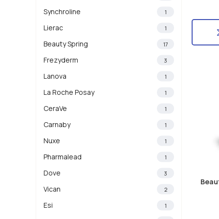
Synchroline
1
Lierac
1
Beauty Spring
17
Frezyderm
3
Lanova
1
La Roche Posay
1
CeraVe
1
Carnaby
1
Nuxe
1
Pharmalead
1
Dove
3
Beau
Vican
2
Esi
1