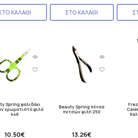
ΣΤΟ ΚΑΛΑΘΙ
ΣΤΟ ΚΑΛΑΘΙ
Σ
ty Spring ψαλιδάκι
Frez
Beauty Spring πένσα
ν χρωματιστό ψιλό
Cale
πετσών ψιλή 250
446
Καλ
10.50€
13.26€