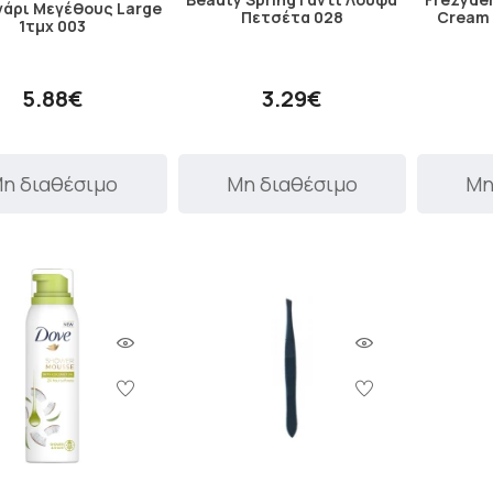
άρι Μεγέθους Large
Πετσέτα 028
Cream 
1τμχ 003
5.88€
3.29€
η διαθέσιμο
Μη διαθέσιμο
Μη