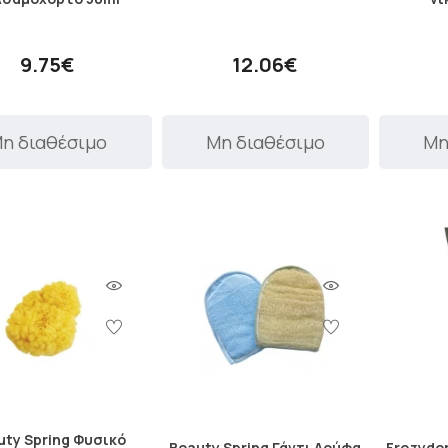
9.75€
12.06€
η διαθέσιμο
Μη διαθέσιμο
Μη
uty Spring Φυσικό
Beauty Spring Γάντι Λούφα
Frezyder