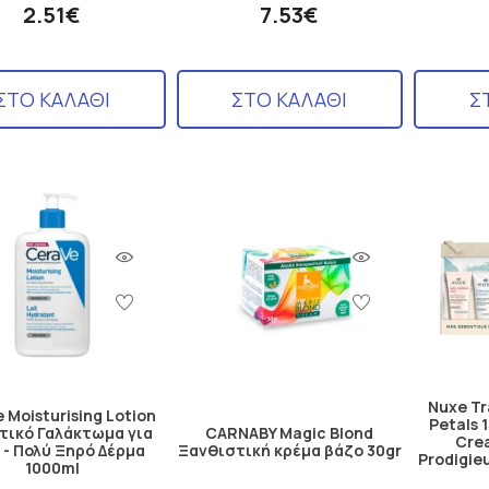
2.51€
7.53€
ΣΤΟ ΚΑΛΑΘΙ
ΣΤΟ ΚΑΛΑΘΙ
Σ
Nuxe Tr
 Moisturising Lotion
Petals 1
τικό Γαλάκτωμα για
CARNABY Magic Blond
Crea
 - Πολύ Ξηρό Δέρμα
Ξανθιστική κρέμα βάζο 30gr
Prodigie
1000ml