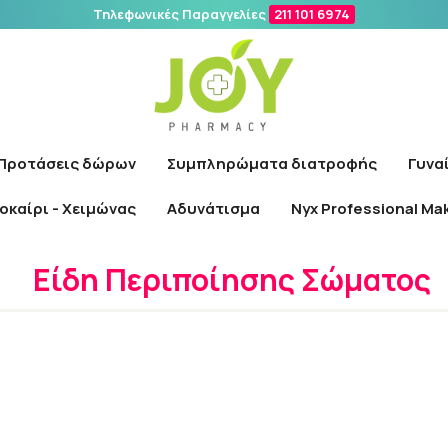
Τηλεφωνικές Παραγγελίες
211 101 6974
Αναζήτηση
Προτάσεις δώρων
Συμπληρώματα διατροφής
Γυνα
οκαίρι - Χειμώνας
Αδυνάτισμα
Nyx Professional Ma
Αρχική
/
Γυναίκα
/
Σώμα
/
Είδη Περιποίησης Σώματος
Είδη Περιποίησης Σώματος