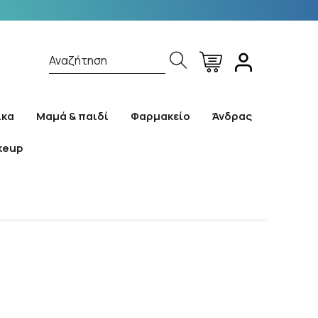
Αναζήτηση
ίκα
Μαμά & παιδί
Φαρμακείο
Άνδρας
keup