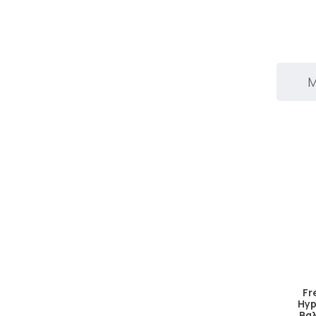
Μ
Fr
Hyp
Βα