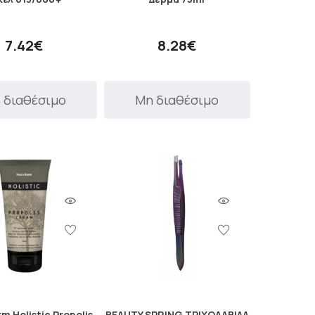
7.42€
8.28€
 διαθέσιμο
Μη διαθέσιμο
m Holistic Propolis
BEAUTY SPRING ΤΡΙΧΟΛΑΒΙΔΑ