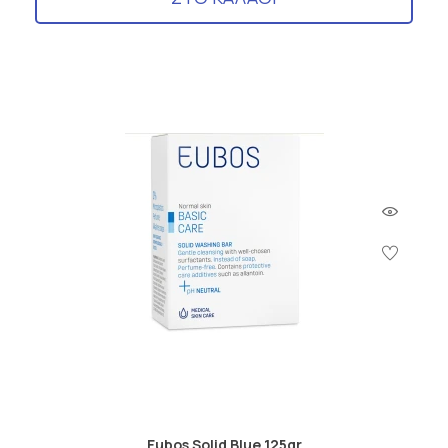
Eubos Solid Blue 125gr