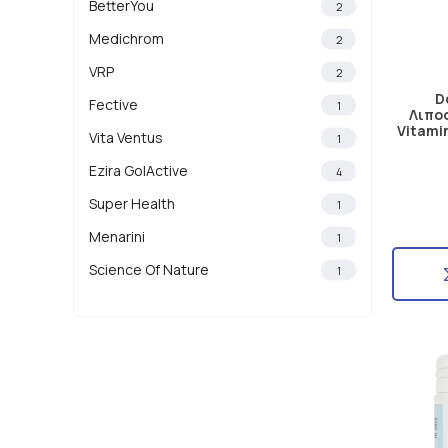
BetterYou
2
Medichrom
2
VRP
2
D
Fective
1
Λιπο
Vitami
Vita Ventus
1
Ezira GolActive
4
Super Health
1
Menarini
1
Science Of Nature
1