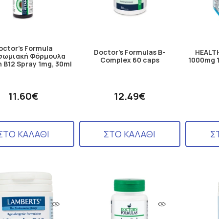
octor's Formula
Doctor's Formulas B-
HEALTH
σωμιακή Φόρμουλα
Complex 60 caps
1000mg 
n B12 Spray 1mg, 30ml
11.60€
12.49€
ΣΤΟ ΚΑΛΑΘΙ
ΣΤΟ ΚΑΛΑΘΙ
Σ