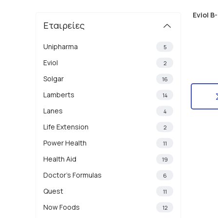
Eviol 
Εταιρείες
Unipharma
5
Eviol
2
Solgar
16
Lamberts
14
Lanes
4
Life Extension
2
Power Health
11
Health Aid
19
Doctor's Formulas
6
Quest
11
Now Foods
12