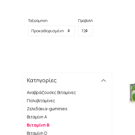
βοηθά στη
Ταξινόμηση
Προβολή
Οι οκτώ βιταμίν
Η έλλειψη των βιταμινών B μπορεί 
Κατηγορίες
Αναβράζουσες Βιταμίνες
Πολυβιταμίνες
Ζελεδάκια-gummies
Βιταμίνη Α
Βιταμίνη Β
Βιταμίνη D