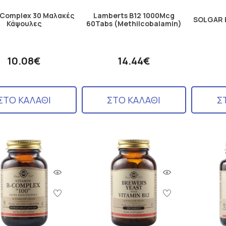
B-Complex 30 Μαλακές
Lamberts B12 1000Mcg
SOLGAR 
Κάψουλες
60Tabs (Methilcobalamin)
10.08€
14.44€
ΣΤΟ ΚΑΛΑΘΙ
ΣΤΟ ΚΑΛΑΘΙ
Σ