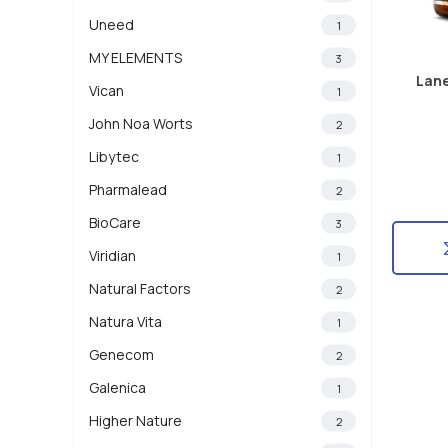
Uneed
1
MY ELEMENTS
3
Lan
Vican
1
John Noa Worts
2
Libytec
1
Pharmalead
2
BioCare
3
Viridian
1
Natural Factors
2
Natura Vita
1
Genecom
2
Galenica
1
Higher Nature
2