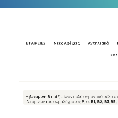
ΕΤΑΙΡΕΙΕΣ
Νέες Αφίξεις
Αντηλιακά
Καλ
Η
βιταμίνη Β
παίζει έναν πολύ σημαντικό ρόλο σ
βιταμινών του συμπλέγματος Β, οι
Β1, B2, Β3,B5,
Το σύμπλεγμα βιταμινών B: