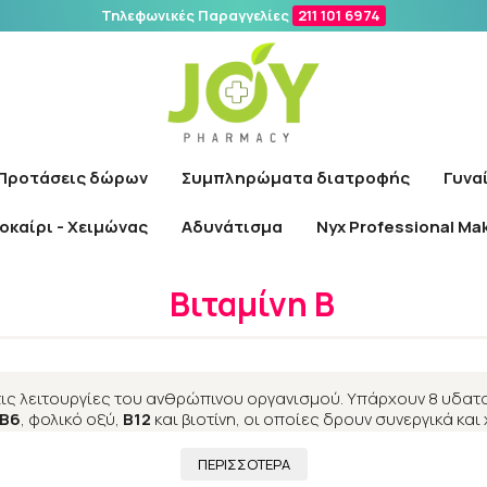
Τηλεφωνικές Παραγγελίες
211 101 6974
Αναζήτηση
Προτάσεις δώρων
Συμπληρώματα διατροφής
Γυνα
οκαίρι - Χειμώνας
Αδυνάτισμα
Nyx Professional Ma
Αρχική
/
Συμπληρώματα διατροφής
/
Βιταμίνες
/
Βιταμίνη Β
Βιταμίνη Β
τις λειτουργίες του ανθρώπινου οργανισμού. Υπάρχουν 8 υδατ
 Β6
, φολικό οξύ,
B12
και βιοτίνη, οι οποίες δρουν συνεργικά και
ΠΕΡΙΣΣΟΤΕΡΑ