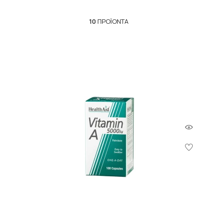
περισσότερες πληροφορίες σχετικά με τις πηγές, τις ιδιότητες
και τις πιθανές αντενδείξεις της βιταμίνης Α.
10
ΠΡΟΪΌΝΤΑ
Τι είναι η βιταμίνη Α;
Η βιταμίνη Α είναι μια λιποδιαλυτή βιταμίνη που σχηματίζεται
στον ανθρώπινο οργανισμό από προβιταμίνες, όπως η ρετινόλη
και το βήτα-καροτένιο. Αυτές οι μορφές της βιταμίνης Α είναι
κοινές στα τρόφιμα και τα συμπληρώματα διατροφής. Το σώμα
αποθηκεύει κυρίως αυτήν την ουσία στο συκώτι και τη
λαμβάνει από τη διατροφή.
Οφέλη της Βιταμίνης Α
Συμβάλλει στο φυσιολογικό μεταβολισμό του
σιδήρου.
Συμβάλλει στη διατήρηση της φυσιολογικής
κατάστασης των βλεννογόνων και του
δέρματος.
Συμβάλλει στη διατήρηση της φυσιολογικής
όρασης.
Συμβάλλει στη φυσιολογική λειτουργία του
ανοσοποιητικού συστήματος.
Συμμετέχει στη διαδικασία της κυτταρικής
διαίρεσης.