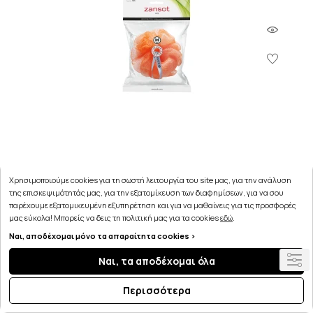
Χρησιμοποιούμε cookies για τη σωστή λειτουργία του site μας, για την ανάλυση
Zansot Σφουγγάρι Τούλι Σώματος Medium (11.101)
της επισκεψιμότητάς μας, για την εξατομίκευση των διαφημίσεων, για να σου
1τμχ.
παρέχουμε εξατομικευμένη εξυπηρέτηση και για να μαθαίνεις για τις προσφορές
μας εύκολα! Μπορείς να δεις τη πολιτική μας για τα cookies
εδώ
.
1.25€
Ναι, αποδέχομαι μόνο τα απαραίτητα cookies >
Ναι, τα αποδέχομαι όλα
ΣΤΟ ΚΑΛΑΘΙ
Περισσότερα