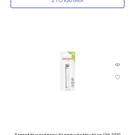
ΣΤΟ ΚΑΛΑΘΙ
Zansot Νυχοκόπτης Κλασσικός Μεγάλος (20.203)