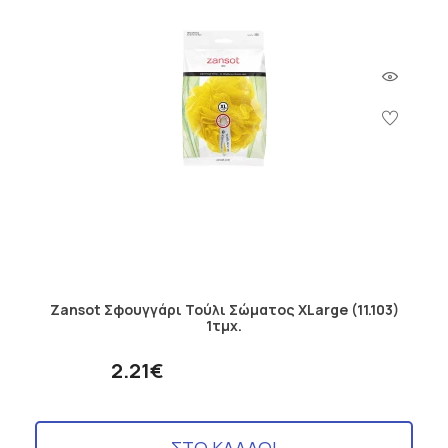
Zansot Σφουγγάρι Τούλι Σώματος XLarge (11.103)
1τμχ.
2.21€