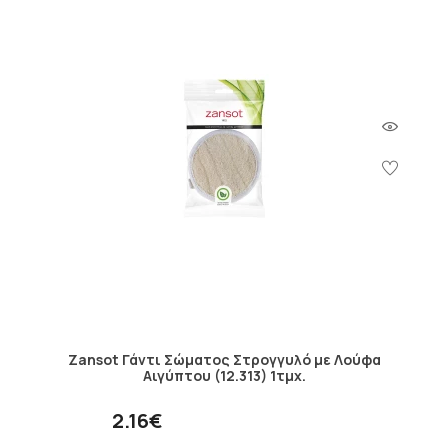
Zansot Γάντι Σώματος Στρογγυλό με Λούφα
Αιγύπτου (12.313) 1τμχ.
2.16€