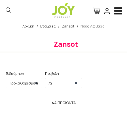
Αρχική
/
Εταιρίες
/
Zansot
/
Νέες Αφίξεις
Αναζήτηση
Zansot
Ταξινόμηση
Προβολή
44
ΠΡΟΪΌΝΤΑ