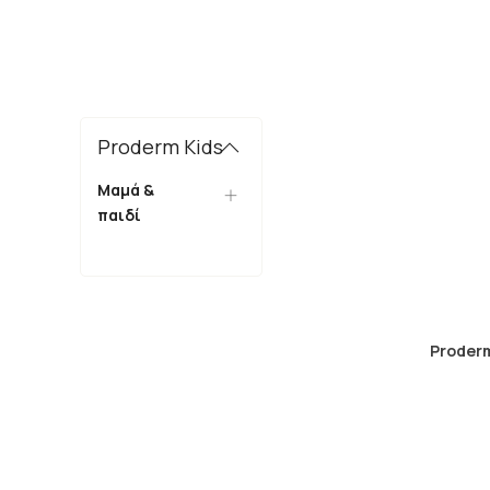
Proderm Kids
Μαμά &
παιδί
Proder