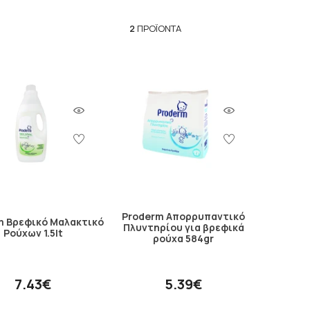
2
ΠΡΟΪΌΝΤΑ
Proderm Απορρυπαντικό
m Βρεφικό Μαλακτικό
Πλυντηρίου για βρεφικά
Ρούχων 1.5lt
ρούχα 584gr
7.43€
5.39€