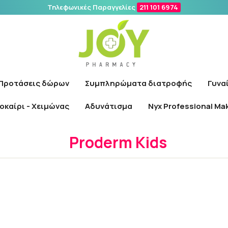
Τηλεφωνικές Παραγγελίες
211 101 6974
Αναζήτηση
Προτάσεις δώρων
Συμπληρώματα διατροφής
Γυνα
οκαίρι - Χειμώνας
Αδυνάτισμα
Nyx Professional Ma
Αρχική
/
Εταιρίες
/
Proderm Kids
Proderm Kids