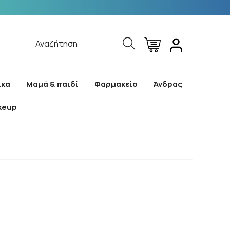
Αναζήτηση
ίκα
Μαμά & παιδί
Φαρμακείο
Άνδρας
keup