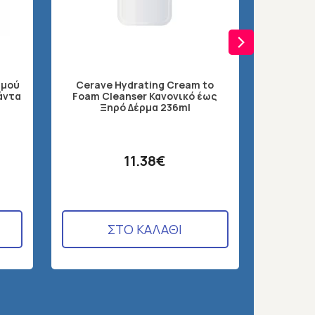
Korres 
σμού
Cerave Hydrating Cream to
Cream C
άντα
Foam Cleanser Κανονικό έως
Καθαρ
Ξηρό Δέρμα 236ml
11.38€
ΣΤΟ ΚΑΛΑΘΙ