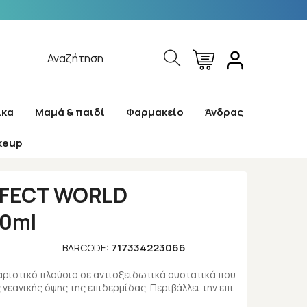
Αναζήτηση
ίκα
Μαμά & παιδί
Φαρμακείο
Άνδρας
keup
ml
ERFECT WORLD
50ml
717334223066
BARCODE:
ριστικό πλούσιο σε αντιοξειδωτικά συστατικά που
 νεανικής όψης της επιδερμίδας. Περιβάλλει την επι