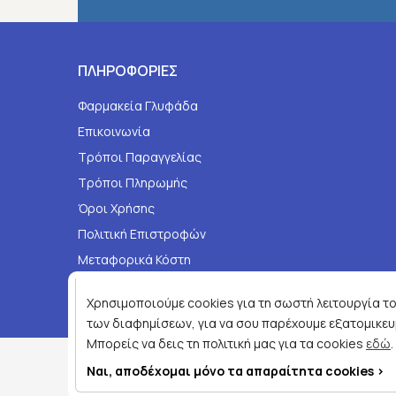
ΠΛΗΡΟΦΟΡΙΕΣ
Φαρμακεία Γλυφάδα
Επικοινωνία
Τρόποι Παραγγελίας
Τρόποι Πληρωμής
Όροι Χρήσης
Πολιτική Επιστροφών
Μεταφορικά Κόστη
Τηλεφωνικές Παραγγελίες
Χρησιμοποιούμε cookies για τη σωστή λειτουργία του
των διαφημίσεων, για να σου παρέχουμε εξατομικευμ
Μπορείς να δεις τη πολιτική μας για τα cookies
εδώ
.
Copyright © 2026
joypharmacy.gr
Ναι, αποδέχομαι μόνο τα απαραίτητα cookies >