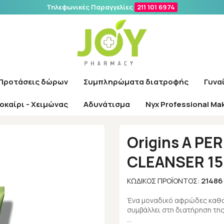
Τηλεφωνικές Παραγγελίες
211 101 6974
Αναζήτηση
Προτάσεις δώρων
Συμπληρώματα διατροφής
Γυνα
οκαίρι - Χειμώνας
Αδυνάτισμα
Nyx Professional Ma
ρχική
/
Εταιρίες
/
Origins
/
Origins A PERFECT WORLD CLEANSER 150
Origins A P
CLEANSER 1
21486
ΚΩΔΙΚΌΣ ΠΡΟΪΌΝΤΟΣ:
Ένα μοναδικό αφρώδες καθα
συμβάλλει στη διατήρηση της
…