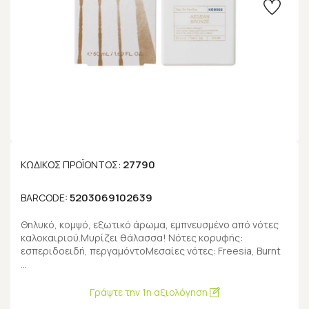
27790
ΚΩΔΙΚΌΣ ΠΡΟΪΌΝΤΟΣ:
5203069102639
BARCODE:
Θηλυκό, κομψό, εξωτικό άρωμα, εμπνευσμένο από νότες
καλοκαιριού.Μυρίζει θάλασσα! Νότες κορυφής:
εσπεριδοειδή, περγαμόντοΜεσαίες νότες: Freesia, Burnt
…
Γράψτε την 1η αξιολόγηση