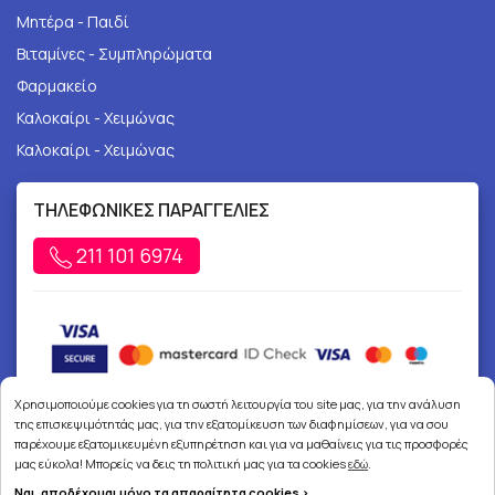
Μητέρα - Παιδί
Βιταμίνες - Συμπληρώματα
Φαρμακείο
Καλοκαίρι - Χειμώνας
Καλοκαίρι - Χειμώνας
ΤΗΛΕΦΩΝΙΚΕΣ ΠΑΡΑΓΓΕΛΙΕΣ
211 101 6974
Χρησιμοποιούμε cookies για τη σωστή λειτουργία του site μας, για την ανάλυση
της επισκεψιμότητάς μας, για την εξατομίκευση των διαφημίσεων, για να σου
παρέχουμε εξατομικευμένη εξυπηρέτηση και για να μαθαίνεις για τις προσφορές
μας εύκολα! Μπορείς να δεις τη πολιτική μας για τα cookies
εδώ
.
Ναι, αποδέχομαι μόνο τα απαραίτητα cookies >
Copyright © 2026
joypharmacy.gr