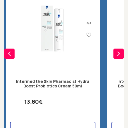
Intermed the Skin Pharmacist Hydra
Inte
Boost Probiotics Cream 50ml
Boos
13.80€