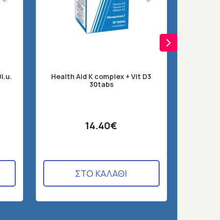
i.u.
Health Aid K complex + Vit D3
Health 
30tabs
14.40€
ΣΤΟ ΚΑΛΑΘΙ