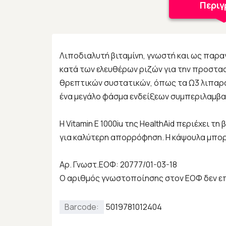
Περι
Λιποδιαλυτή βιταμίνη, γνωστή και ως παρ
κατά των ελευθέρων ριζών για την προστα
θρεπτικών συστατικών, όπως τα Ω3 λιπαρά
ένα μεγάλο φάσμα ενδείξεων συμπεριλαμβα
Η Vitamin Ε 1000iu της HealthAid περιέχει τ
για καλύτερη απορρόφηση. Η κάψουλα μπορε
Αρ. Γνωστ.ΕΟΦ: 20777/01-03-18
Ο αριθμός γνωστοποίησης στον ΕΟΦ δεν επ
Barcode:
5019781012404