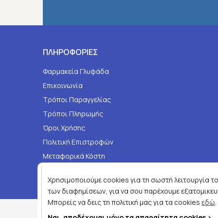
ΠΛΗΡΟΦΟΡΙΕΣ
Φαρμακεία Γλυφάδα
Επικοινωνία
Τρόποι Παραγγελίας
Τρόποι Πληρωμής
Όροι Χρήσης
Πολιτική Επιστροφών
Μεταφορικά Κόστη
Τηλεφωνικές Παραγγελίες
Χρησιμοποιούμε cookies για τη σωστή λειτουργία του
των διαφημίσεων, για να σου παρέχουμε εξατομικευμ
Μπορείς να δεις τη πολιτική μας για τα cookies
εδώ
.
Copyright © 2026
joypharmacy.gr
Ναι, αποδέχομαι μόνο τα απαραίτητα cookies >