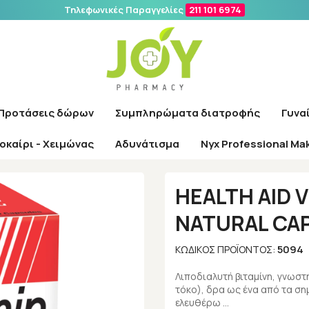
Τηλεφωνικές Παραγγελίες
211 101 6974
Αναζήτηση
Προτάσεις δώρων
Συμπληρώματα διατροφής
Γυνα
οκαίρι - Χειμώνας
Αδυνάτισμα
Nyx Professional Ma
/
Εταιρίες
/
Health Aid
/
HEALTH AID VITAMIN E 1000IU NATURAL CAPSU
HEALTH AID V
NATURAL CAP
5094
ΚΩΔΙΚΌΣ ΠΡΟΪΌΝΤΟΣ:
Λιποδιαλυτή βιταμίνη, γνωσ
τόκο), δρα ως ένα από τα σ
ελευθέρω …