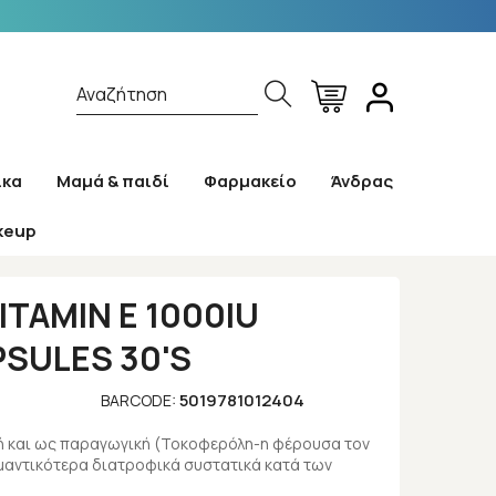
Αναζήτηση
ίκα
Μαμά & παιδί
Φαρμακείο
Άνδρας
keup
LES 30'S
ITAMIN E 1000IU
SULES 30'S
5019781012404
BARCODE:
τή και ως παραγωγική (Τοκοφερόλη-η φέρουσα τον
ημαντικότερα διατροφικά συστατικά κατά των