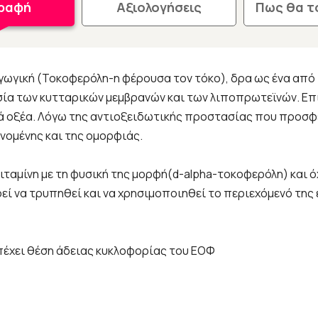
γραφή
Αξιολογήσεις
Πως θα τ
αγωγική (Τοκοφερόλη-η φέρουσα τον τόκο), δρα ως ένα από
σία των κυτταρικών μεμβρανών και των λιποπρωτεϊνών. Επ
 οξέα. Λόγω της αντιοξειδωτικής προστασίας που προσφέ
νομένης και της ομορφιάς.
η βιταμίνη με τη φυσική της μορφή(d-alpha-τοκοφερόλη) και ό
ί να τρυπηθεί και να χρησιμοποιηθεί το περιεχόμενό της 
έχει θέση άδειας κυκλοφορίας του ΕΟΦ