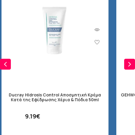
Ducray Hidrosis Control Αποσμητική Kρέμα
GEHWOL
Kατά της Eφίδρωσης Χέρια & Πόδια 50ml
9.19€