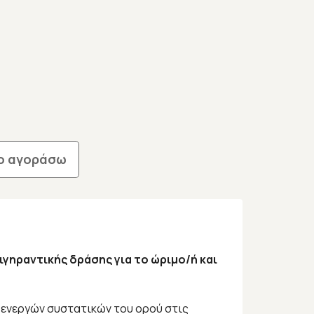
ο αγοράσω
γηραντικής δράσης για το ώριμο/ή και
 ενεργών συστατικών του ορού στις