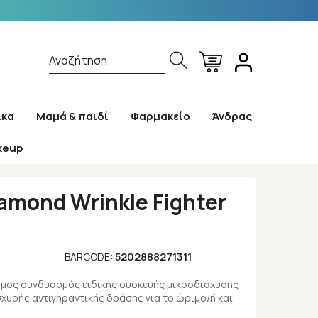
Αναζήτηση
ίκα
Μαμά & παιδί
Φαρμακείο
Άνδρας
keup
0ml
amond Wrinkle Fighter
7
5202888271311
BARCODE:
όμος συνδυασμός ειδικής συσκευής μικροδιάχυσης
χυρής αντιγηραντικής δράσης για το ώριμο/ή και