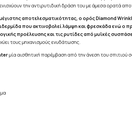
ενισχύουν την αντιρυτιδική δράση του με άμεσα ορατά απο
έγιστης αποτελεσματικότητας, ο ορός Diamond Wrinkle
ιδερμίδα που ακτινοβολεί λάμψη και φρεσκάδα ενώ ο 
λογικής προέλευσης και τις ρυτίδες από μυϊκές συσπάσε
σχύει τους μηχανισμούς ενυδάτωσης.
hter
μία αισθητική παρέμβαση από την άνεση του σπιτιού σ
ρμα