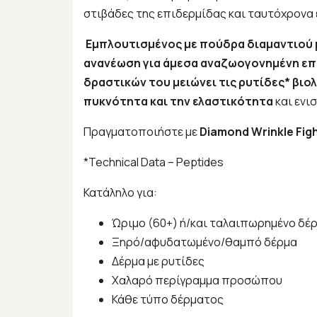
στιβάδες της επιδερμίδας και ταυτόχρονα 
Εμπλουτισμένος με πούδρα διαμαντιού μ
ανανέωση για άμεσα αναζωογονημένη επ
δραστικών του μειώνει τις ρυτίδες* βιο
πυκνότητα και την ελαστικότητα
και ενι
Πραγματοποιήστε με
Diamond Wrinkle Fig
*Technical Data – Peptides
Κατάληλο για
:
Ώριμο (60+) ή/και ταλαιπωρημένο δέ
Ξηρό/αφυδατωμένο/θαμπό δέρμα
Δέρμα με ρυτίδες
Χαλαρό περίγραμμα προσώπου
Κάθε τύπο δέρματος