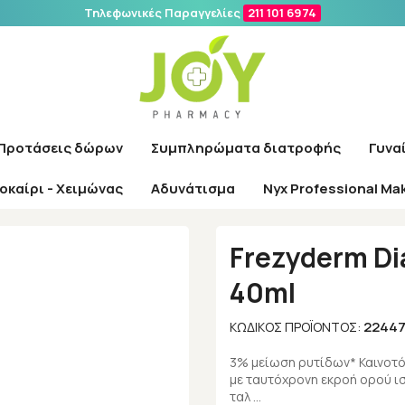
Τηλεφωνικές Παραγγελίες
211 101 6974
Αναζήτηση
Προτάσεις δώρων
Συμπληρώματα διατροφής
Γυνα
οκαίρι - Χειμώνας
Αδυνάτισμα
Nyx Professional Ma
χική
/
Εταιρίες
/
Frezyderm
/
Frezyderm Diamond Wrinkle Fighter 4
Frezyderm Di
40ml
2244
ΚΩΔΙΚΌΣ ΠΡΟΪΌΝΤΟΣ:
3% μείωση ρυτίδων* Καινοτ
με ταυτόχρονη εκροή ορού ισ
ταλ …