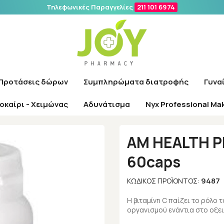
Τηλεφωνικές Παραγγελίες
211 101 6974
Αναζήτηση
Προτάσεις δώρων
Συμπληρώματα διατροφής
Γυνα
οκαίρι - Χειμώνας
Αδυνάτισμα
Nyx Professional Ma
χική
/
Εταιρίες
/
AM health
/
AM HEALTH PRONATURA VITAMIN C 60c
AM HEALTH P
60caps
9487
ΚΩΔΙΚΌΣ ΠΡΟΪΌΝΤΟΣ:
Η βιταμίνη C παίζει το ρόλο
οργανισμού ενάντια στο οξει