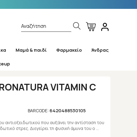
Αναζήτηση
ίκα
Μαμά & παιδί
Φαρμακείο
Άνδρας
keup
aps
RONATURA VITAMIN C
6420488530105
BARCODE:
 του αντιοξειδωτικού που αυξάνει την αντίσταση του
δωτικό στρες. Διεγείρει τη φυσική άμυνα του ο …