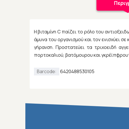
Περι
Η βιταμίνη C παίζει το ρόλο του αντιοξειδ
άμυνα του οργανισμού και τον ενισχύει σε
γήρανση. Προστατεύει τα τριχοειδή αγγε
πορτοκαλιού, βατόμουρου και γκρέϊπφρουτ 
Barcode:
6420488530105