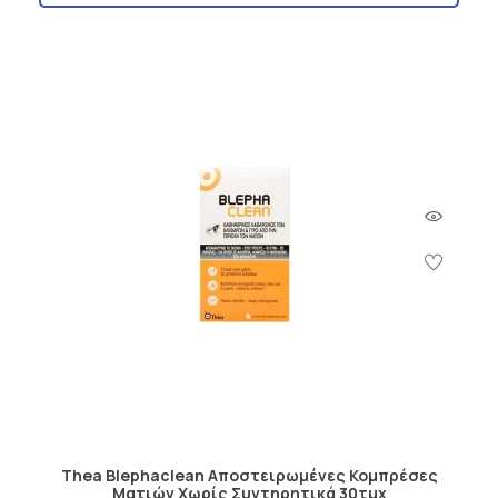
Thea Blephaclean Αποστειρωμένες Κομπρέσες
Ματιών Χωρίς Συντηρητικά 30τμχ