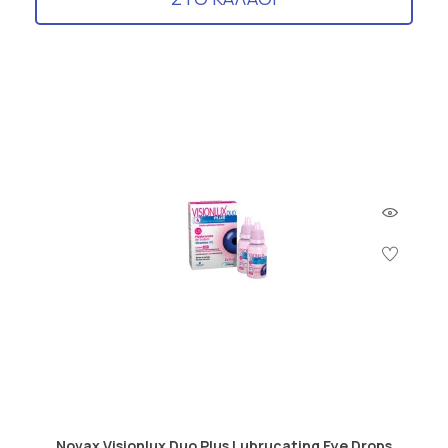
Novax Visionlux Duo Plus Lubrucating Eye Drops