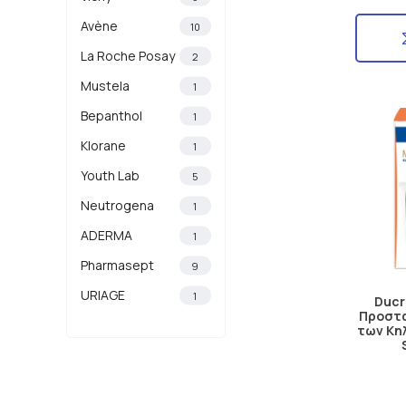
Avène
10
La Roche Posay
2
Mustela
1
Bepanthol
1
Klorane
1
Youth Lab
5
Neutrogena
1
ADERMA
1
Pharmasept
9
URIAGE
1
Ducr
Προστα
των Κη