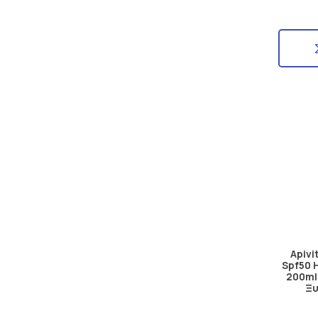
Apivi
Spf50 
200ml
Ξυ