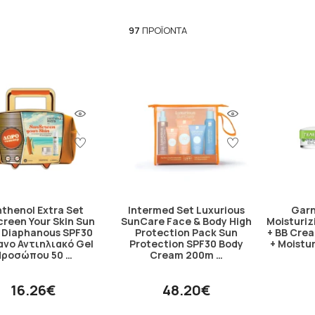
97
ΠΡΟΪΌΝΤΑ
thenol Extra Set
Intermed Set Luxurious
Garn
reen Your Skin Sun
SunCare Face & Body High
Moisturi
 Diaphanous SPF30
Protection Pack Sun
+ BB Cre
ανο Αντιηλιακό Gel
Protection SPF30 Body
+ Moistu
Προσώπου 50 …
Cream 200m …
16.26€
48.20€