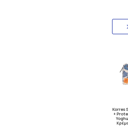
Korres 
+ Prot
Yoghu
Κρέμ