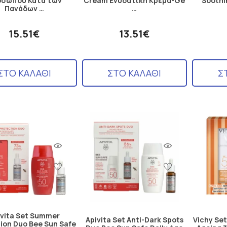
οσώπου Κατά των
Cream Ενυδατική Κρέμα-Ge
Soothi
Πανάδων …
…
15.51€
13.51€
ΣΤΟ ΚΑΛΑΘΙ
ΣΤΟ ΚΑΛΑΘΙ
Σ
ivita Set Summer
Apivita Set Anti-Dark Spots
Vichy Set
ion Duo Bee Sun Safe