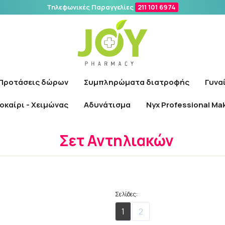
Τηλεφωνικές Παραγγελίες
211 101 6974
Αναζήτηση
Προτάσεις δώρων
Συμπληρώματα διατροφής
Γυνα
οκαίρι - Χειμώνας
Αδυνάτισμα
Nyx Professional Ma
Αρχική
/
Αντηλιακά
/
Σετ Αντηλιακών
Σετ Αντηλιακών
Σελίδες:
1
2