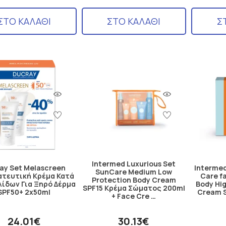
ΣΤΟ ΚΑΛΑΘΙ
ΣΤΟ ΚΑΛΑΘΙ
Σ
Intermed Luxurious Set
ay Set Melascreen
Intermed
SunCare Medium Low
τευτική Κρέμα Κατά
Care f
Protection Body Cream
λίδων Για Ξηρό Δέρμα
Body Hi
SPF15 Κρέμα Σώματος 200ml
SPF50+ 2x50ml
Cream S
+ Face Cre …
24.01€
30.13€