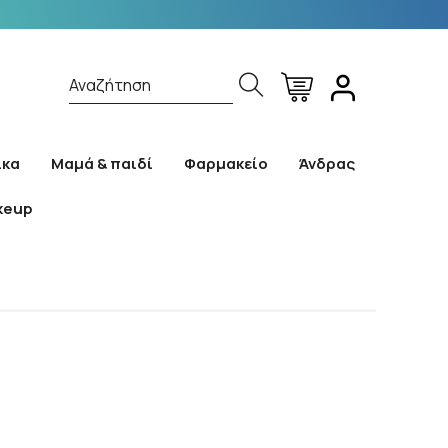
Αναζήτηση
ίκα
Μαμά & παιδί
Φαρμακείο
Άνδρας
keup