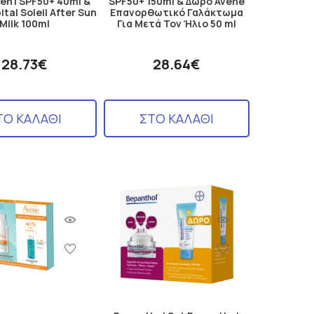
3en1 SPF50+ 40ml &
SPF50+ 150ml & Δώρο Avene
ital Soleil After Sun
Επανορθωτικό Γαλάκτωμα
Milk 100ml
Για Μετά Τον Ήλιο 50 ml
28.73€
28.64€
ΤΟ ΚΑΛΑΘΙ
ΣΤΟ ΚΑΛΑΘΙ