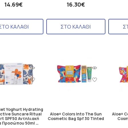
14.69€
16.30€
ΣΤΟ ΚΑΛΑΘΙ
ΣΤΟ ΚΑΛΑΘΙ
Σ
Set Yoghurt Hydrating
ective Suncare Ritual
Aloe+ Colors Into The Sun
Aloe+ C
rt SPF50 Αντηλιακή
Cosmetic Bag Spf 30 Tinted
Cosm
α Προσώπου 50ml …