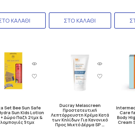
ΣΤΟ ΚΑΛΑΘΙ
ΣΤΟ ΚΑΛΑΘΙ
Σ
Ducray Melascreen
ta Set Bee Sun Safe
Intermed
Προστατευτική
Hydra Sun Kids Lotion
Care f
Λεπτόρρευστη Κρέμα Κατά
 + Δώρο Παζλ 2τμχ &
Body Hi
των Κηλίδων Για Κανονικό
λομπογιές 5τμχ
Cream S
Προς Μικτό Δέρμα SP …