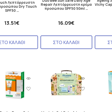
Duo Bee Sun Safe Daily Age
Ageing 
ouch Λεπτόρρευστη
Repair Λεπτόρρευστη κρέμα
Vichy Cap
προσώπου Dry Touch
προσώπου SPF50 50ml …
SPF50 …
13.51€
16.09€
ΣΤΟ ΚΑΛΑΘΙ
ΣΤΟ ΚΑΛΑΘΙ
Σ