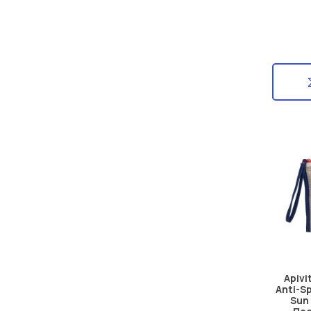
Apivi
Anti-S
Sun