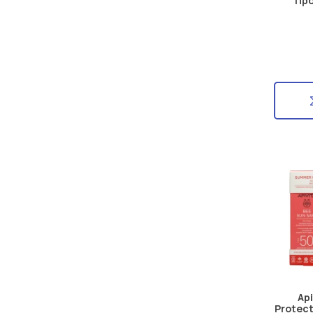
Πρ
Ap
Protect