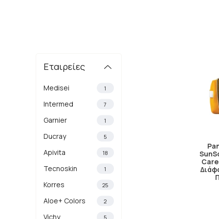
Εταιρείες
Medisei
1
Intermed
7
Garnier
1
Ducray
5
Pan
Apivita
18
SunSc
Care
Tecnoskin
1
Διάφ
Korres
25
Aloe+ Colors
2
Vichy
5