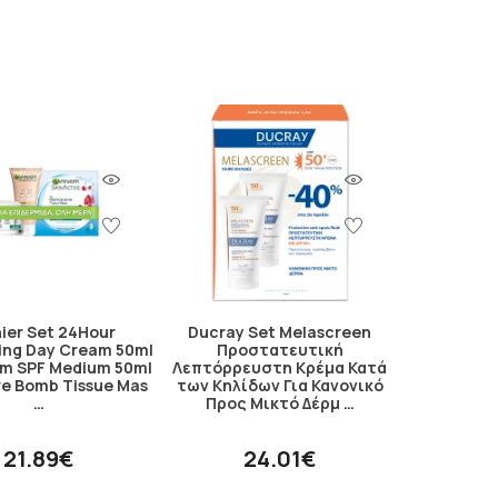
ier Set 24Hour
Ducray Set Melascreen
zing Day Cream 50ml
Προστατευτική
am SPF Medium 50ml
Λεπτόρρευστη Κρέμα Κατά
re Bomb Tissue Mas
των Κηλίδων Για Κανονικό
…
Προς Μικτό Δέρμ …
21.89€
24.01€