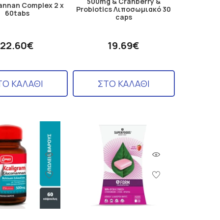
500mg & Cranberry &
nnan Complex 2 x
Probiotics Λιποσωμιακό 30
60tabs
caps
22.60€
19.69€
ΤΟ ΚΑΛΑΘΙ
ΣΤΟ ΚΑΛΑΘΙ