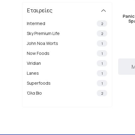
Εταιρείες
Panic
Sp
Intermed
2
Sky Premium Life
2
John Noa Worts
1
Now Foods
1
Viridian
1
Μ
Lanes
1
Superfoods
1
Όλα Bio
2