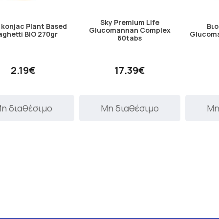
Sky Premium Life
 konjac Plant Based
Βιο
Glucomannan Complex
aghetti ΒΙΟ 270gr
Glucoma
60tabs
2.19€
17.39€
η διαθέσιμο
Μη διαθέσιμο
Μη