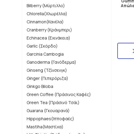
Gummi
Bilberry (Μύρτιλλο)
Απώλε
Chlorella(Χλωρέλλα)
Cinnamon(Κανέλα)
Cranberry (Κράνμπερι)
Echinacea (Εχινάκεια)
Garlic (Σκόρδο)
Garcinia Cambogia
Ganoderma (Γανόδερμα)
Ginseng (Τζίνσενγκ)
Ginger (Πιπερόριζα)
Ginkgo Biloba
Green Coffee (Πράσινος Καφές)
Green Tea (Πράσινό Τσάι)
Guarana (Γκουαρανά)
Hippophaes(Ιπποφαές)
Mastiha(Μαστίχα)