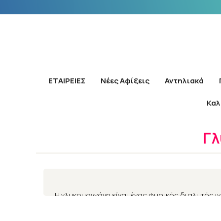
ΕΤΑΙΡΕΙΕΣ
Νέες Αφίξεις
Αντηλιακά
Καλ
Αρχική
Γλ
Η γλυκομαννάνη είναι ένας φυσικός διαλυτός ι