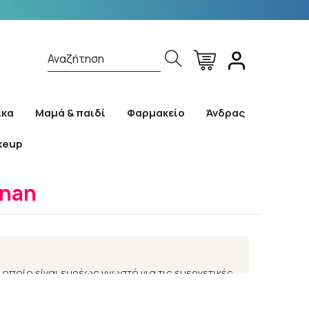
Αναζήτηση
ίκα
Μαμά & παιδί
Φαρμακείο
Άνδρας
keup
comannan
nnan
οποίο είναι ευρέως γνωστό για τις ευεργετικές