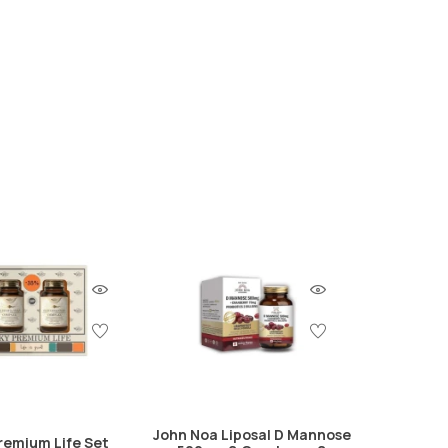
ωμα και συμβάλλουν στην αίσθηση κορεσμού.
ο οποίο μπορεί να μειώσει την πείνα και την
μπορεί να βοηθήσει στη μείωση της απορρόφησης
ίναι σημαντικό να καταναλώνεται με προσοχή και
τε οποιοδήποτε συμπλήρωμα στη διατροφή σας,
κή αγωγή
John Noa Liposal D Mannose
remium Life Set