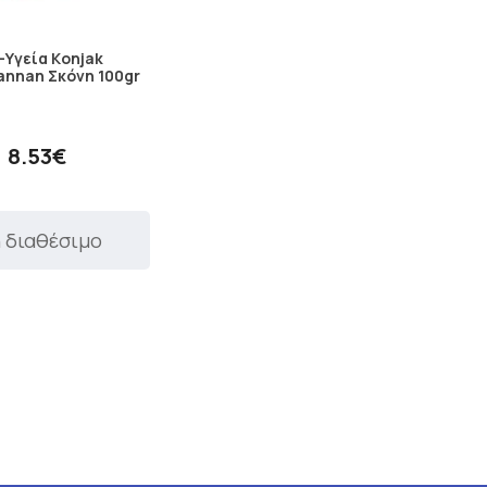
-Υγεία Κonjak
nnan Σκόνη 100gr
8.53€
 διαθέσιμο