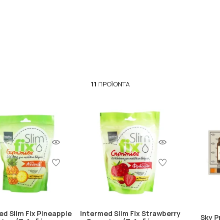
 υψηλή περιεκτικότητα σε ινες, οι οποίες διεγείρουν το πέπτ
ο νερό, η γλυκομαννάνη δημιουργεί ένα πηκτό gel στο στομάχι, τ
κατανάλωση θερμίδων.
ν
: Επειδή η γλυκομαννάνη δημιουργεί ένα gel στο πέπτωμα, 
θρεπτικών συστατικών, όπως το σάκχαρο και το χοληστερόλη.
ένα αποτελεσματικό εργαλείο στον αγώνα για το αδυνάτισμα, ε
πιπλέον, πάντα συμβουλευτείτε το γιατρό σας πριν προσθέσε
11
ΠΡΟΪΌΝΤΑ
αν έχετε υποκείμενα προβλήματα υγείας ή παίρνετε φαρμακευτι
ed Slim Fix Pineapple
Intermed Slim Fix Strawberry
Sky P