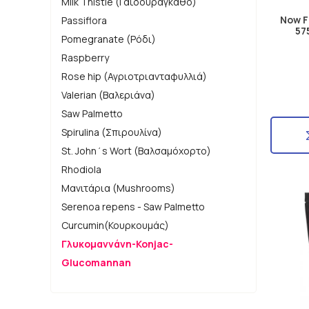
Milk Thistle (Γαϊδουράγκαθο)
Now 
Passiflora
57
Pomegranate (Ρόδι)
Raspberry
Rose hip (Αγριοτριανταφυλλιά)
Valerian (Βαλεριάνα)
Saw Palmetto
Spirulina (Σπιρουλίνα)
St. John΄s Wort (Βαλσαμόχορτο)
Rhodiola
Μανιτάρια (Mushrooms)
Serenoa repens - Saw Palmetto
Curcumin(Κουρκουμάς)
Γλυκομαννάνη-Konjac-
Glucomannan