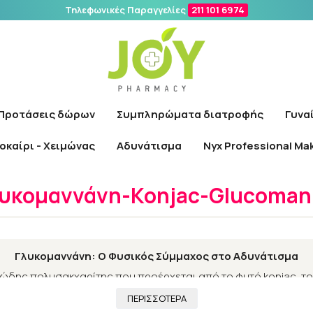
Τηλεφωνικές Παραγγελίες
211 101 6974
Αναζήτηση
Προτάσεις δώρων
Συμπληρώματα διατροφής
Γυνα
οκαίρι - Χειμώνας
Αδυνάτισμα
Nyx Professional Ma
/
Συμπληρώματα διατροφής
/
Βότανα
/
Γλυκομαννάνη-Konjac-Glu
υκομαννάνη-Konjac-Glucoma
Γλυκομαννάνη: Ο Φυσικός Σύμμαχος στο Αδυνάτισμα
νώδης πολυσακχαρίτης που προέρχεται από το φυτό konjac, το 
του ιδιότητες για την υγεία και το αδυνάτισμα.
ΠΕΡΙΣΣΟΤΕΡΑ
Πώς Δρα η Γλυκομαννάνη: