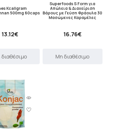
Superfoods S Form για
es Kcaligram
Απώλεια & Διαχείριση
nnan 500mg 60caps
Βάρους με Γεύση Φράουλα 30
Μασώμενες Καραμέλες
13.12€
16.76€
 διαθέσιμο
Μη διαθέσιμο