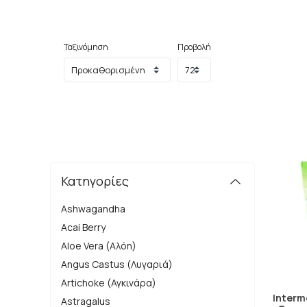
Πλούσια Σε Ινες
: Η γλυκομαννάνη προσφέρει
Μειώνει την Πείνα
: Όταν αναμιγνύεται με τ
Ταξινόμηση
Προβολή
Μειώνει την Απορρόφηση Θρεπτικών Συστατικώ
Προσοχή:
Ενώ η γλυκομαννάνη μπορεί να είναι 
να ακολουθείται η συνιστώμενη δοσολογία. Ε
ειδικά 
Κατηγορίες
Ashwagandha
Acai Berry
Aloe Vera (Αλόη)
Angus Castus (Λυγαριά)
Artichoke (Αγκινάρα)
Interm
Astragalus