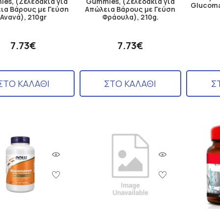
es, (Ζελεδάκια για
Gummies, (Ζελεδάκια για
Glucoma
ια Βάρους με Γεύση
Απώλεια Βάρους με Γεύση
Ανανά), 210gr
Φράουλα), 210g.
7.73€
7.73€
ΣΤΟ ΚΑΛΑΘΙ
ΣΤΟ ΚΑΛΑΘΙ
Σ