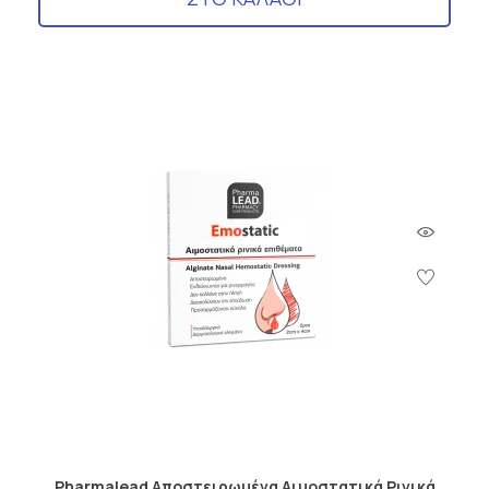
Pharmalead Αποστειρωμένα Αιμοστατικά Ρινικά