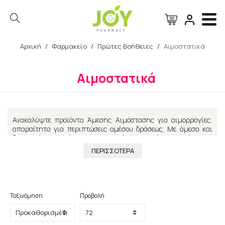
Αρχική
/
Φαρμακείο
/
Πρώτες Βοήθειες
/
Αιμοστατικά
Αναζήτηση
Αιμοστατικά
Ανακαλύψτε προϊόντα Άμεσης Αιμόστασης για αιμορραγίες,
απαραίτητα για περιπτώσεις αμέσου δράσεως. Με άμεσα και
δραστικά αποτελέσματα επιτυγχάνεται πλήρης αιμόσταση.
Χάρη στην ευχρηστία τους μπορείτε να τα έχετε παντού και
ΠΕΡΙΣΣΟΤΕΡΑ
πάντοτε κοντά σας για παν ενδεχόμενο.
Ταξινόμηση
Προβολή